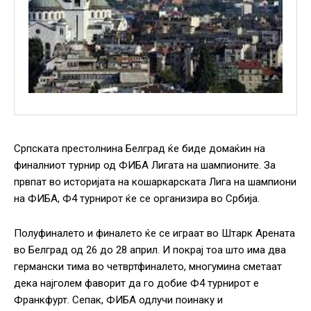
Српската престолнина Белград ќе биде домаќин на
финалниот турнир од ФИБА Лигата на шампионите. За
првпат во историјата на кошаркарската Лига на шампиони
на ФИБА, Ф4 турнирот ќе се организира во Србија.
Полуфиналето и финалето ќе се играат во Штарк Арената
во Белград од 26 до 28 април. И покрај тоа што има два
германски тима во четвртфиналето, многумина сметаат
дека најголем фаворит да го добие Ф4 турнирот е
Франкфурт. Сепак, ФИБА одлучи поинаку и