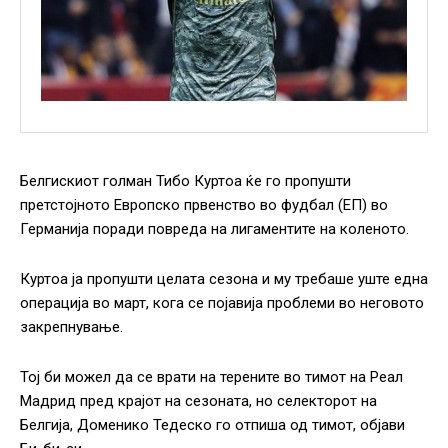
Белгискиот голман Тибо Куртоа ќе го пропушти
претстојното Европско првенство во фудбал (ЕП) во
Германија поради повреда на лигаментите на коленото.
Куртоа ја пропушти целата сезона и му требаше уште една
операција во март, кога се појавија проблеми во неговото
закрепнување.
Тој би можел да се врати на терените во тимот на Реал
Мадрид пред крајот на сезоната, но селекторот на
Белгија, Доменико Тедеско го отпиша од тимот, објави