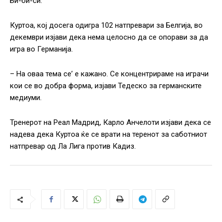
Би-би-си.
Куртоа, кој досега одигра 102 натпревари за Белгија, во
декември изјави дека нема целосно да се опорави за да
игра во Германија.
– На оваа тема се’ е кажано. Се концентрираме на играчи
кои се во добра форма, изјави Тедеско за германските
медиуми.
Тренерот на Реал Мадрид, Карло Анчелоти изјави дека се
надева дека Куртоа ќе се врати на теренот за саботниот
натпревар од Ла Лига против Кадиз.