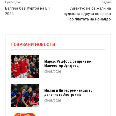
Претходно
Следно
Белгија без Куртоа на ЕП
Јувентус ќе се жали на
2024
судската одлука во врска
со платата на Роналдо
ПОВРЗАНИ НОВОСТИ
Маркус Рашфорд се враќа во
Манчестер Јунајтед
05/08/2026
Милан и Интер ремизираа во
далечната Австралија
05/08/2026