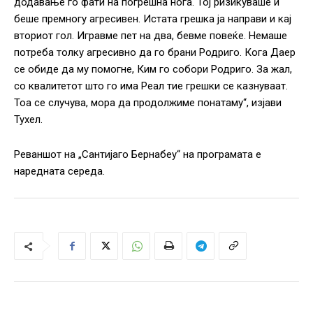
додавање го фати на погрешна нога. Тој ризикуваше и
беше премногу агресивен. Истата грешка ја направи и кај
вториот гол. Игравме пет на два, бевме повеќе. Немаше
потреба толку агресивно да го брани Родриго. Кога Даер
се обиде да му помогне, Ким го собори Родриго. За жал,
со квалитетот што го има Реал тие грешки се казнуваат.
Тоа се случува, мора да продолжиме понатаму“, изјави
Тухел.
Реваншот на „Сантијаго Бернабеу“ на програмата е
наредната середа.