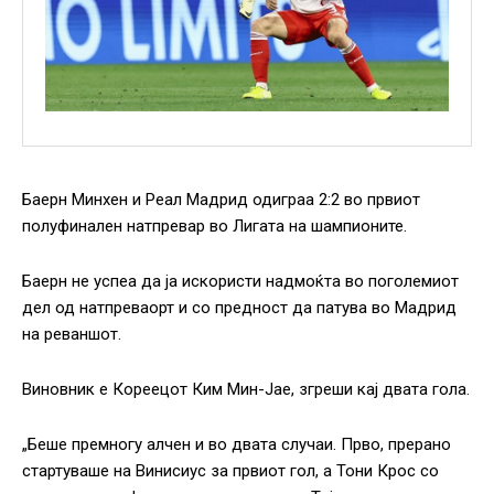
Баерн Минхен и Реал Мадрид одиграа 2:2 во првиот
полуфинален натпревар во Лигата на шампионите.
Баерн не успеа да ја искористи надмоќта во поголемиот
дел од натпреваорт и со предност да патува во Мадрид
на реваншот.
Виновник е Кореецот Ким Мин-Јае, згреши кај двата гола.
„Беше премногу алчен и во двата случаи. Прво, прерано
стартуваше на Винисиус за првиот гол, а Тони Крос со