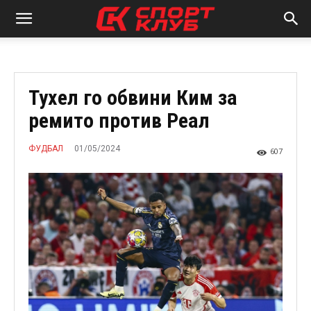
Тухел го обвини Ким за
ремито против Реал
01/05/2024
ФУДБАЛ
607