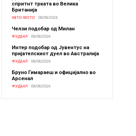
спритнт трката во Велика
Британија
АВТО-МОТО
08/08/2026
Челзи подобaр од Милан
ФУДБАЛ
08/08/2026
Интер подобар од Јувентус на
пријателскиот дуел во Австралија
ФУДБАЛ
08/08/2026
Бруно Гимараеш и официјално во
Арсенал
ФУДБАЛ
08/08/2026