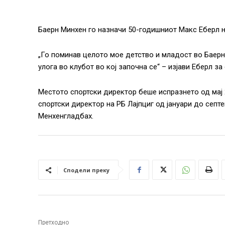
Баерн Минхен го назначи 50-годишниот Макс Еберл н
„Го поминав целото мое детство и младост во Баерн 
улога во клубот во кој започна се“ – изјави Еберл за 
Местото спортски директор беше испразнето од мај 
спортски директор на РБ Лајпциг од јануари до септ
Менхенгладбах.
Сподели преку
Претходно