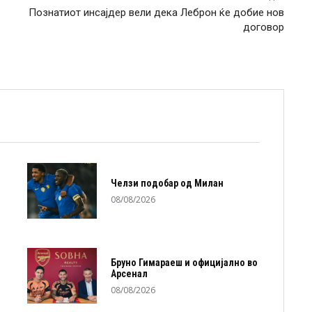
Познатиот инсајдер вели дека Леброн ќе добие нов
договор
Челзи подобaр од Милан
08/08/2026
Бруно Гимараеш и официјално во
Арсенал
08/08/2026