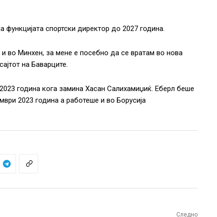
а функцијата спортски директор до 2027 година.
и во Минхен, за мене е посебно да се вратам во нова
сајтот на Баварците.
2023 година кога замина Хасан Салихамиџиќ. Еберл беше
ември 2023 година а работеше и во Борусија
Следно