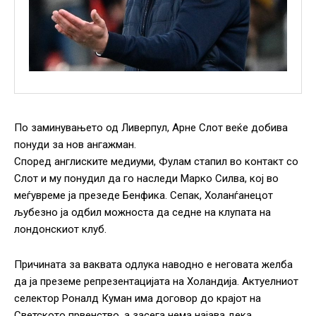
По заминувањето од Ливерпул, Арне Слот веќе добива
понуди за нов ангажман.
Според англиските медиуми, Фулам стапил во контакт со
Слот и му понудил да го наследи Марко Силва, кој во
меѓувреме ја презеде Бенфика. Сепак, Холанѓанецот
љубезно ја одбил можноста да седне на клупата на
лондонскиот клуб.
Причината за ваквата одлука наводно е неговата желба
да ја преземе репрезентацијата на Холандија. Актуелниот
селектор Роналд Куман има договор до крајот на
Светското првенство, а засега нема најава дека