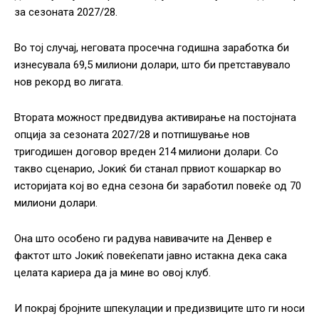
за сезоната 2027/28.
Во тој случај, неговата просечна годишна заработка би
изнесувала 69,5 милиони долари, што би претставувало
нов рекорд во лигата.
Втората можност предвидува активирање на постојната
опција за сезоната 2027/28 и потпишување нов
тригодишен договор вреден 214 милиони долари. Со
такво сценарио, Јокиќ би станал првиот кошаркар во
историјата кој во една сезона би заработил повеќе од 70
милиони долари.
Она што особено ги радува навивачите на Денвер е
фактот што Јокиќ повеќепати јавно истакна дека сака
целата кариера да ја мине во овој клуб.
И покрај бројните шпекулации и предизвиците што ги носи