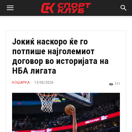
Јокиќ наскоро ќе го
потпише најголемиот
договор во историјата на
НБА лигата
13/06/2026
КОШАРКА
111