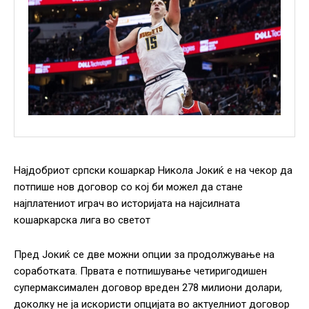
Најдобриот српски кошаркар Никола Јокиќ е на чекор да
потпише нов договор со кој би можел да стане
најплатениот играч во историјата на најсилната
кошаркарска лига во светот
Пред Јокиќ се две можни опции за продолжување на
соработката. Првата е потпишување четиригодишен
супермаксимален договор вреден 278 милиони долари,
доколку не ја искористи опцијата во актуелниот договор