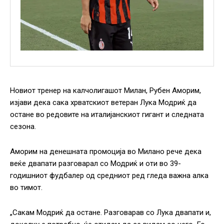
Новиот тренер на калчолигашот Милан, Рубен Аморим,
изјави дека сака хрватскиот ветеран Лука Модриќ да
остане во редовите на италијанскиот гигант и следната
сезона.
Аморим на денешната промоција во Милано рече дека
веќе двапати разговарал со Модриќ и оти во 39-
годишниот фудбалер од средниот ред гледа важна алка
во тимот.
„Сакам Модриќ да остане. Разговарав со Лука двапати и,