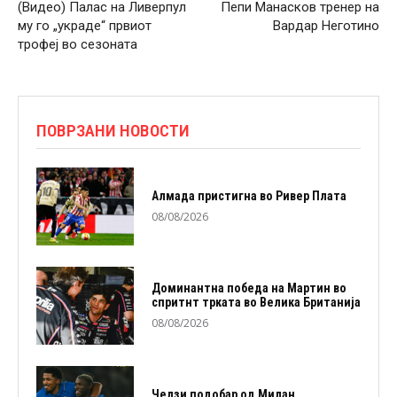
(Видео) Палас на Ливерпул
Пепи Манасков тренер на
му го „украде“ првиот
Вардар Неготино
трофеј во сезоната
ПОВРЗАНИ НОВОСТИ
Алмада пристигна во Ривер Плата
08/08/2026
Доминантна победа на Мартин во
спритнт трката во Велика Британија
08/08/2026
Челзи подобaр од Милан