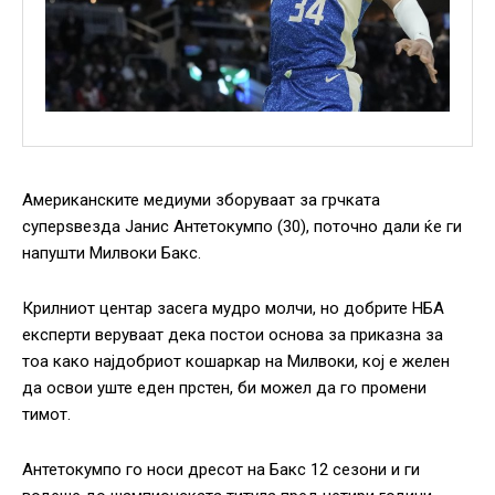
Американските медиуми зборуваат за грчката
суперѕвезда Јанис Антетокумпо (30), поточно дали ќе ги
напушти Милвоки Бакс.
Крилниот центар засега мудро молчи, но добрите НБА
експерти веруваат дека постои основа за приказна за
тоа како најдобриот кошаркар на Милвоки, кој е желен
да освои уште еден прстен, би можел да го промени
тимот.
Антетокумпо го носи дресот на Бакс 12 сезони и ги