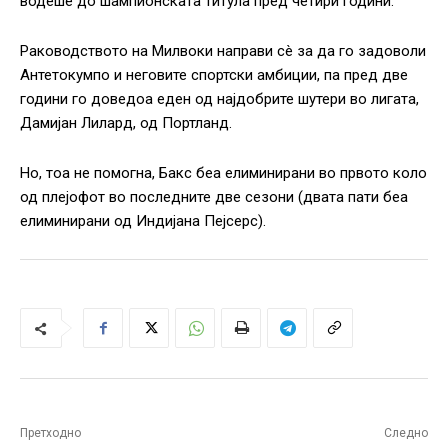
водеше до шампионската титула пред четири години.
Раководството на Милвоки направи сè за да го задоволи
Антетокумпо и неговите спортски амбиции, па пред две
години го доведоа еден од најдобрите шутери во лигата,
Дамијан Лилард, од Портланд.
Но, тоа не помогна, Бакс беа елиминирани во првото коло
од плејофот во последните две сезони (двата пати беа
елиминирани од Индијана Пејсерс).
Претходно
Следно