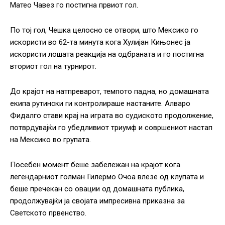
Матео Чавез го постигна првиот гол.
По тој гол, Чешка целосно се отвори, што Мексико го
искористи во 62-та минута кога Хулијан Кињонес ја
искористи лошата реакција на одбраната и го постигна
вториот гол на турнирот.
До крајот на натпреварот, темпото падна, но домашната
екипа рутински ги контролираше настаните. Алваро
Фидалго стави крај на играта во судиското продолжение,
потврдувајќи го убедливиот триумф и совршениот настап
на Мексико во групата.
Посебен момент беше забележан на крајот кога
легендарниот голман Гилермо Очоа влезе од клупата и
беше пречекан со овации од домашната публика,
продолжувајќи ја својата импресивна приказна за
Светското првенство.