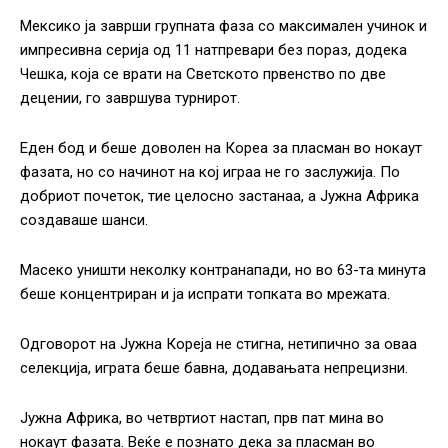
Мексико ја заврши групната фаза со максимален учинок и
импресивна серија од 11 натпревари без пораз, додека
Чешка, која се врати на Светското првенство по две
децении, го завршува турнирот.
Еден бод и беше доволен на Кореа за пласман во нокаут
фазата, но со начинот на кој играа не го заслужија. По
добриот почеток, тие целосно застанаа, а Јужна Африка
создаваше шанси.
Масеко уништи неколку контранапади, но во 63-та минута
беше концентриран и ја испрати топката во мрежата.
Одговорот на Јужна Кореја не стигна, нетипично за оваа
селекција, играта беше бавна, додавањата непрецизни.
Јужна Африка, во четвртиот настап, прв пат мина во
нокаут фазата. Веќе е познато дека за пласман во