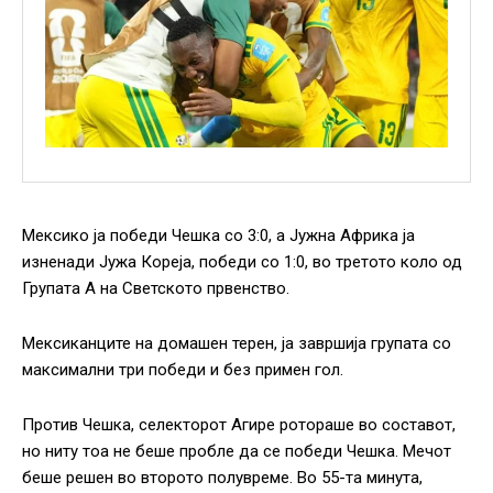
Мексико ја победи Чешка со 3:0, а Јужна Африка ја
изненади Јужа Кореја, победи со 1:0, во третото коло од
Групата А на Светското првенство.
Мексиканците на домашен терен, ја завршија групата со
максимални три победи и без примен гол.
Против Чешка, селекторот Агире ротораше во составот,
но ниту тоа не беше пробле да се победи Чешка. Мечот
беше решен во второто полувреме. Во 55-та минута,