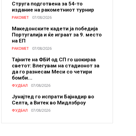
Струга подготвена за 54-то
издание на ракометниот турнир
РАКОМЕТ
07/08/2026
Македонските кадети ја победија
Португалија и ќе играат за 9. место
на ЕП
РАКОМЕТ
07/08/2026
Тајните на ФБИ од СП го шокираа
светот: Влегувам на стадионот за
да го разнесам Меси со четири
бомби...
ФУДБАЛ
07/08/2026
Јунајтед го испрати Бајнадир во
Селта, а Витек во Мидлзброу
ФУДБАЛ
07/08/2026