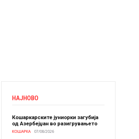
НАЈНОВО
Кошаркарските јуниорки загубија
од Азербејџан во разигрувањето
КОШАРКА
07/08/2026