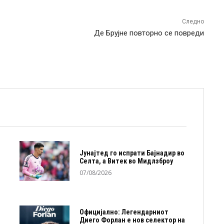
Следно
Де Брујне повторно се повреди
Јунајтед го испрати Бајнадир во
Селта, а Витек во Мидлзброу
07/08/2026
Официјално: Легендарниот
Диего Форлан е нов селектор на