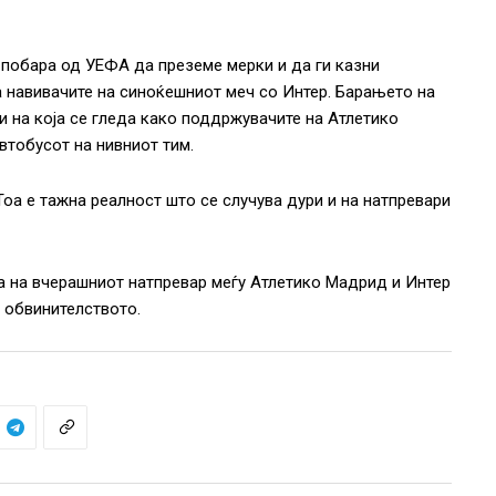
 побара од УЕФА да преземе мерки и да ги казни
навивачите на синоќешниот меч со Интер. Барањето на
и на која се гледа како поддржувачите на Атлетико
втобусот на нивниот тим.
Тоа е тажна реалност што се случува дури и на натпревари
а на вчерашниот натпревар меѓу Атлетико Мадрид и Интер
ј обвинителството.