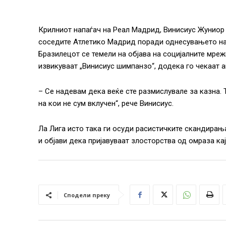
Крилниот напаѓач на Реал Мадрид, Винисиус Жуниор
соседите Атлетико Мадрид поради однесувањето на 
Бразилецот се темели на објава на социјалните мреж
извикуваат „Винисиус шимпанзо“, додека го чекаат а
– Се надевам дека веќе сте размислувале за казна. 
на кои не сум вклучен“, рече Винисиус.
Ла Лига исто така ги осуди расистичките скандирањ
и објави дека пријавуваат злосторства од омраза ка
Сподели преку