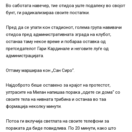
Во саботата навечер, тие отидоа уште подалеку во својот
бунт, ги радикализираа своите постапки.
Пред да се упати кон стадионот, голема група навивачи
отидоа пред административната зграда на клубот,
останаа таму некое време и побараа оставка од
претседателот Гари Кардинале и неговите луѓе од
администрацијата.
Оттаму маршираа кон „Сан Сиро“.
Најдоброто беше оставено за крајот на протестот,
ултрасите на Милан напишаа порака „одете си дома“ со
своите тела на нивната трибина и останаа во таа
формација неколку минути.
Потоа ги вклучија светлата на своите телефони за
пораката да биде повидлива. По 20 минути, како што