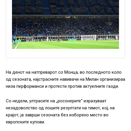
На денот на натпреварот со Монца, во последното коло
од сезоната, најстрасните навивачи на Милан организираа
низа перформанси и протести против актуелните газди.
Со недели, ултрасите на „росонерите“ изразуваат
незадоволство од лошите резултати на тимот, кој, на
крајот, ја заврши сезоната без изборено место во
европските купови.