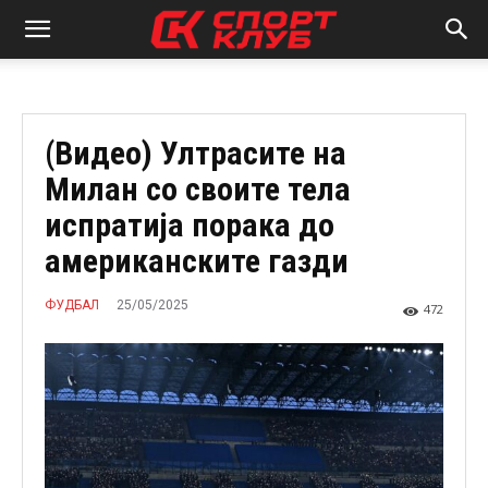
(Видео) Ултрасите на
Милан со своите тела
испратија порака до
американските газди
25/05/2025
ФУДБАЛ
472