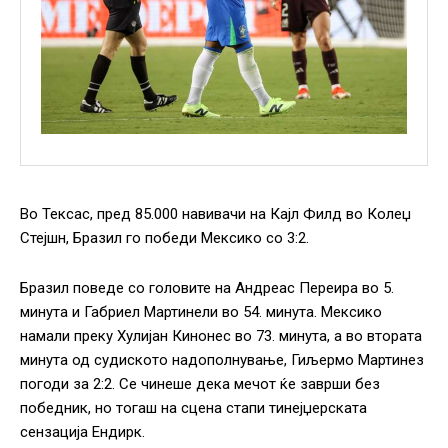
Во Тексас, пред 85.000 навивачи на Кајл Филд во Колеџ
Стејшн, Бразил го победи Мексико со 3:2.
Бразил поведе со головите на Андреас Переира во 5.
минута и Габриел Мартинели во 54. минута. Мексико
намали преку Хулијан Кинонес во 73. минута, а во втората
минута од судиското надополнување, Гиљермо Мартинез
погоди за 2:2. Се чинеше дека мечот ќе заврши без
победник, но тогаш на сцена стапи тинејџерската
сензација Ендирк.