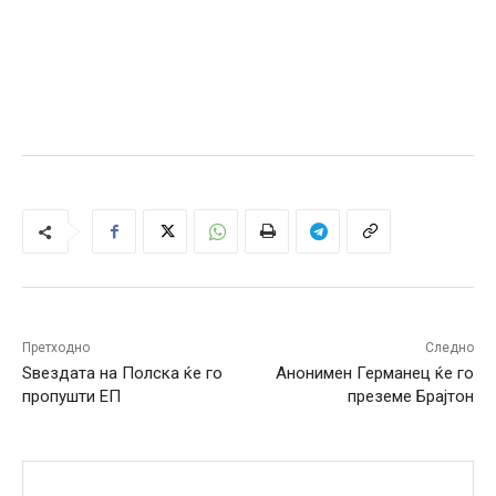
Претходно
Следно
Ѕвездата на Полска ќе го
Анонимен Германец ќе го
пропушти ЕП
преземе Брајтон