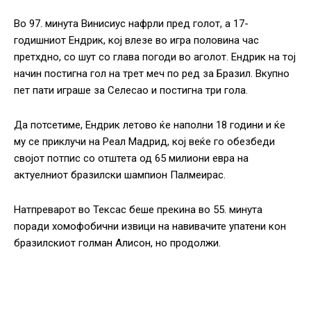
Во 97. минута Винисиус нафрли пред голот, а 17-
годишниот Ендрик, кој влезе во игра половина час
претхдно, со шут со глава погоди во аголот. Ендрик на тој
начин постигна гол на трет меч по ред за Бразил. Вкупно
пет пати играше за Селесао и постигна три гола.
Да потсетиме, Ендрик летово ќе наполни 18 години и ќе
му се приклучи на Реал Мадрид, кој веќе го обезбеди
својот потпис со отштета од 65 милиони евра на
актуелниот бразилски шампион Палмеирас.
Натпреварот во Тексас беше прекина во 55. минута
поради хомофобични извици на навивачите упатени кон
бразилскиот голман Алисон, но продолжи.