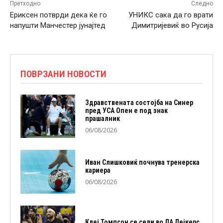
Претходно
Следно
Ериксен потврди дека ќе го
УНИКС сака да го врати
напушти Манчестер јунајтед
Димитријевиќ во Русија
ПОВРЗАНИ НОВОСТИ
Здравствената состојба на Синер
пред УСА Опен е под знак
прашалник
06/08/2026
Иван Слишковиќ почнува тренерска
кариера
06/08/2026
Клеј Томпсон се сели во ЛА Лејкерс