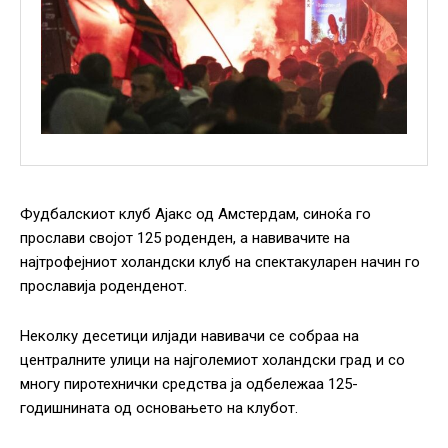
Фудбалскиот клуб Ајакс од Амстердам, синоќа го
прослави својот 125 роденден, а навивачите на
најтрофејниот холандски клуб на спектакуларен начин го
прославија роденденот.
Неколку десетици илјади навивачи се собраа на
централните улици на најголемиот холандски град и со
многу пиротехнички средства ја одбележаа 125-
годишнината од основањето на клубот.