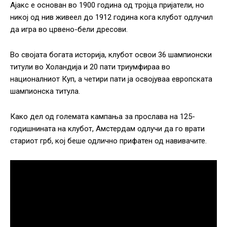
Ајакс е основан во 1900 година од тројца пријатели, но
никој од нив живеел до 1912 година кога клубот одлучил
да игра во црвено-бели дресови.
Во својата богата историја, клубот освои 36 шампионски
титули во Холандија и 20 пати триумфираа во
националниот Куп, а четири пати ја освојуваа европската
шампионска титула.
Како дел од големата кампања за прослава на 125-
годишнината на клубот, Амстердам одлучи да го врати
стариот грб, кој беше одлично прифатен од навивачите.