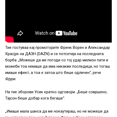
Тие гостуваа кај промоторите Френк Ворен и Александар
Красјук на ДАЗН (DAZN) и се потсетија на последната
борба: „Можеше да ме погоди со тој удар милион пати и
можеби тоа немаше да има никакви последици, но тогаш
имаше ефект, а тоа е затоа што беше одличен“, рече
Фјури.
На тие зборови Усик кратко одговори. „Беше совршено,
Тајсон беше добар кога бегаше“.
„Имаше мала шанса да ме нокаутираш, но не можеше да