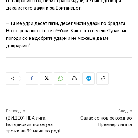
го направиш тоа, нели? праша Фјури, а Усик одговори
дека истото важи и за Британецот.
– Ти ме удри десет пати, десет чисти удари по брадата.
Но во реваншот ќе те с**бам. Како што велешеТупак, ме
погоди со најдобрите удари и не можеше да ме
докрајчиш“.
Претходно
Следно
(ВИДЕО) НБА лига:
Салах со нов рекорд во
Богдановиќ погодува
Премиер лигата
тројки на 99 меча по ред!