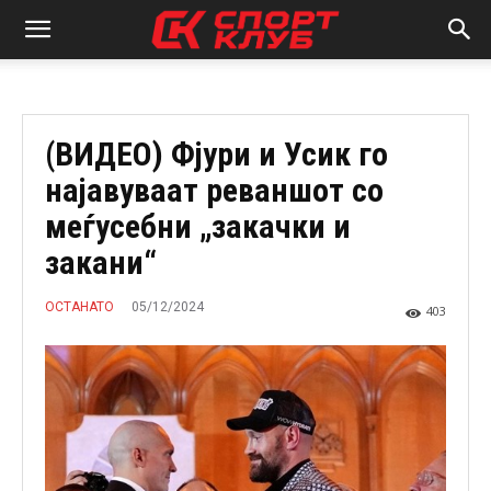
(ВИДЕО) Фјури и Усик го
најавуваат реваншот со
меѓусебни „закачки и
закани“
05/12/2024
ОСТАНАТО
403