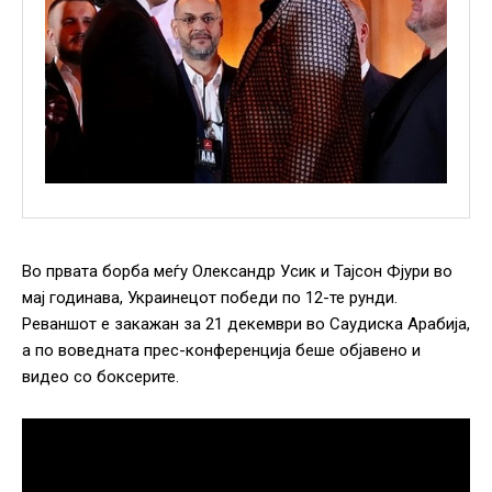
Во првата борба меѓу Олександр Усик и Тајсон Фјури во
мај годинава, Украинецот победи по 12-те рунди.
Реваншот е закажан за 21 декември во Саудиска Арабија,
а по воведната прес-конференција беше објавено и
видео со боксерите.