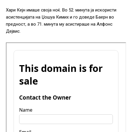
Хари Кејн имаше своја ноќ. Во 52. минута ја искористи
асистенцијата на Џошуа Кимих и го доведе Баерн во
предност, а во 71. минута му асистираше на Алфонс
Дејвис.