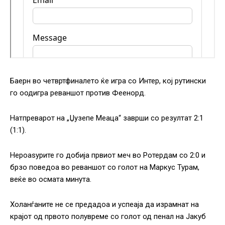
Баерн во четвртфиналето ќе игра со Интер, кој рутински
го оодигра реваншот против Феенорд.
Натпреварот на „Џузепе Меаца“ заврши со резултат 2:1
(1:1).
Нероаѕурите го добија првиот меч во Ротердам со 2:0 и
брзо поведоа во реваншот со голот на Маркус Турам,
веќе во осмата минута.
Холанѓаните не се предадоа и успеаја да израмнат на
крајот од првото полувреме со голот од пенал на Јакуб