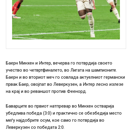
Баерн Минхен и Интер, вечерва го потврдија своето
учество во четвртфиналето, во Лигата на шампионите.
Баерн и во вториот меч го совлада актуелниот германски
првак Баер, овојпат во Леверкузен, а Интер лесно излезе
на крај и во реваншот против Феенорд.
Баварците во првиот натпревар во Минхен остварија
убедлива победа (3:0) и практично се обезбедија место
меѓу најдобрите осум, кое само го потврдија во
Леверкузен со победата 2:0.