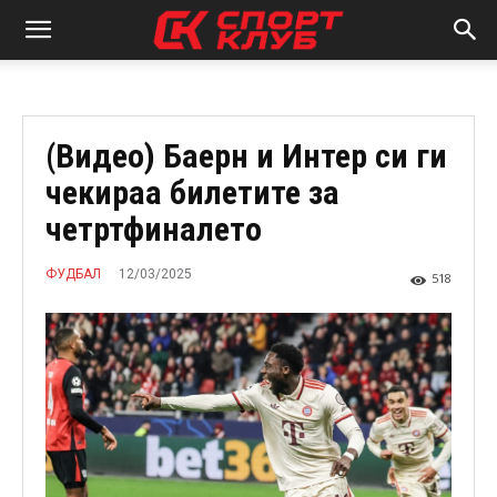
(Видео) Баерн и Интер си ги
чекираа билетите за
четртфиналето
12/03/2025
ФУДБАЛ
518