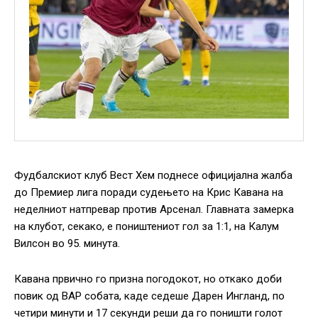
Фудбалскиот клуб Вест Хем поднесе официјална жалба
до Премиер лига поради судењето на Крис Кавана на
неделниот натпревар против Арсенал. Главната замерка
на клубот, секако, е поништениот гол за 1:1, на Калум
Вилсон во 95. минута.
Кавана првично го призна погодокот, но откако доби
повик од ВАР собата, каде седеше Дарен Ингланд, по
четири минути и 17 секунди реши да го поништи голот