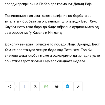
поради прекршок на Пабло врз голманот Давид Раја.
Поништениот гол има големо влијание во борбата за
титулата и борбата за опстанокот што ја води Вест Хем.
Клубот исто така бара да биде објавена аудиоснимка од
разговорот меѓу Кавана и Ингланд.
Доколку вечерва Тотенхем го победи Лидс Јунајтед, Вест
Хем ќе заостанува четири бода зад Тотенхем. Тоа би
значело дека клубот може и официјално да испадне уште
по натпреварот против Њукасл следната недела.