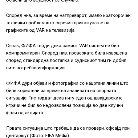
објасни што всушност се случило.
Според нив, за време на натпреварот, имало краткорочен
технички проблем што спречил прикажување на
графиките од VAR на телевизија.
Сепак, ФИФА тврди дека самиот VAR систем не бил
компромитиран. Според нив, проверката била извршена
според стандардна постапка и судискиот тим ги добил
сите потребни информации.
ФИФА дури објави и фотографии со нацртани линии што
биле користени за време на анализата на спорната
ситуација. Тие тврдат дека ниту еден од швајцарските
играчи не бил во недозволена позиција во две клучни
фази од акцијата.
Првата ситуација што требаше да се провери, офсајд при
центаршут (Фото: FIFA Media)