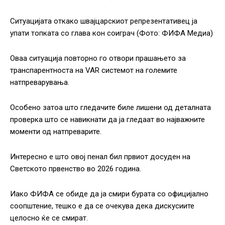
Ситуацијата откако швајцарскиот репрезентативец ја
упати топката со глава кон соиграч (Фото: ФИФА Медиа)
Оваа ситуација повторно го отвори прашањето за
транспарентноста на VAR системот на големите
натпреварувања.
Особено затоа што гледачите биле лишени од деталната
проверка што се навикнати да ја гледаат во најважните
моменти од натпреварите.
Интересно е што овој пенал бил првиот досуден на
Светското првенство во 2026 година.
Иако ФИФА се обиде да ја смири бурата со официјално
соопштение, тешко е да се очекува дека дискусиите
целосно ќе се смират.