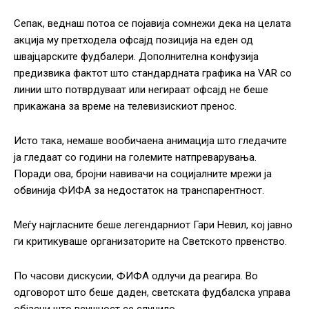
Сепак, веднаш потоа се појавија сомнежи дека на целата
акција му претходела офсајд позиција на еден од
швајцарските фудбалери. Дополнителна конфузија
предизвика фактот што стандардната графика на VAR со
линии што потврдуваат или негираат офсајд не беше
прикажана за време на телевизискиот пренос.
Исто така, немаше вообичаена анимација што гледачите
ја гледаат со години на големите натпреварувања.
Поради ова, бројни навивачи на социјалните мрежи ја
обвинија ФИФА за недостаток на транспарентност.
Меѓу најгласните беше легендарниот Гари Невил, кој јавно
ги критикуваше организаторите на Светското првенство.
По часови дискусии, ФИФА одлучи да реагира. Во
одговорот што беше даден, светската фудбалска управа