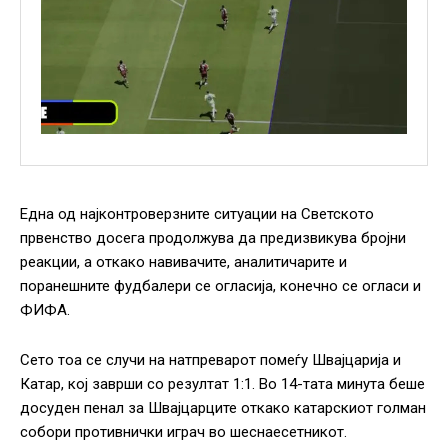
Една од најконтроверзните ситуации на Светското
првенство досега продолжува да предизвикува бројни
реакции, а откако навивачите, аналитичарите и
поранешните фудбалери се огласија, конечно се огласи и
ФИФА.
Сето тоа се случи на натпреварот помеѓу Швајцарија и
Катар, кој заврши со резултат 1:1. Во 14-тата минута беше
досуден пенал за Швајцарците откако катарскиот голман
собори противнички играч во шеснаесетникот.