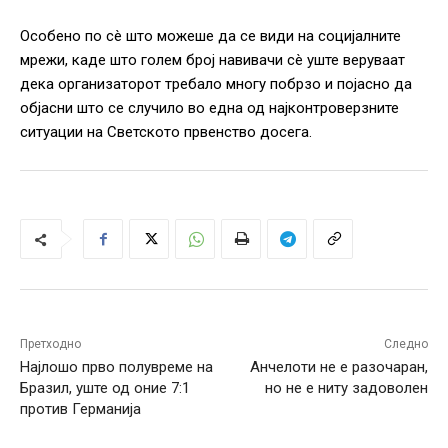
Особено по сè што можеше да се види на социјалните
мрежи, каде што голем број навивачи сè уште веруваат
дека организаторот требало многу побрзо и појасно да
објасни што се случило во една од најконтроверзните
ситуации на Светското првенство досега.
Претходно
Следно
Најлошо прво полувреме на
Анчелоти не е разочаран,
Бразил, уште од оние 7:1
но не е ниту задоволен
против Германија