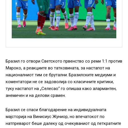
Бразил го отвори Светското првенство со реми 1:1 против
Мароко, а реакциите во татковината, за настапот на
националниот тим се брутални. Бразилските медиуми и
коментатори не се задоволија со класичните критики,
туку настапот на „Селесао“ го опишаа како алармантен,
анемичен и на делови срамен.
Бразил се спаси благодарение на индивидуалната
мајсторија на Винисиус Жуниор, но впечатокот по
натпреварот беше далеку од очекуваниот од петкратните