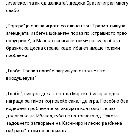
„извлекол зајак од шапката“, додека Бразил играл многу
слабо.
„Ројтерс“ ја опиша играта со сличен тон: Бразил, пишува
агенцијата, избегна шокантен пораз по „страшното прво
полувреме“, а Мароко напаѓаше токму преку слабата
бразилска десна страна, каде Ибанез имаше големи
проблеми.
„Глобо: Бразил повеќе загрижува отколку што
воодушевува“
„Глобо“, пишува дека голот на Мароко бил праведна
награда за тимот кој повеќе сакал да игра. Посебно беа
издвоени проблемите во акцијата кон голот: лошо
додавање на Ибанез, губење на топката од Пакета,
задоцнето затворање на Касемиро и лесно разбиена
одбрана“, стои во анализата.