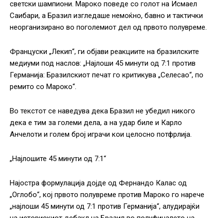
светски шампиони. Мароко поведе со голот на Исмаел
Саибари, а Бразил изгледаше немоќно, бавно и тактички
неорганизирано во поголемиот дел од првото полувреме.
Француски „Лекип“, ги објави реакциите на бразилските
медиуми под наслов: „Најлоши 45 минути од 7:1 против
Германија: Бразилскиот печат го критикува „Селесао“, по
ремито со Мароко“.
Во текстот се наведува дека Бразил не убедил никого
дека е тим за големи дела, а на удар биле и Карло
Анчелоти и голем број играчи кои целосно потфрлија.
„Најлошите 45 минути од 7:1“
Најостра формулација дојде од Фернандо Калас од
„Оглобо“, кој првото полувреме против Мароко го нарече
„најлоши 45 минути од 7:1 против Германија“, алудирајќи