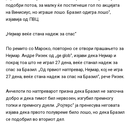
подобри потоа, за малку ќе постигнеше гол по акцијата
на Винисиус, но играше лошо. Бразил одигра лошо“,
изјавија од ПВЦ.
„Нејмар веќе стана надеж за спас“
По ремито со Мароко, повторно се отвори прашањето за
Нејмар. Андре Ризек од „ge.glob“, изјави дека Нејмар и
покрај тоа што не играл 27 дена, веќе станал надеж за
спас за Бразил. „Од првиот натпревар, Нејмар, кој не игра
27 дена, веќе стана надеж за спас на Бразил“, рече Ризек.
Анчелоти по натпреварот призна дека Бразил не започна
добро и дека тимот бил нервозен, изгубил премногу
топки и премногу дуели. „Ројтерс“ ја пренесува неговата
изјава дека првото полувреме било лошо, но дека Бразил
се подобрил во вториот дел.