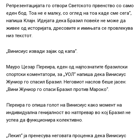
Репрезентацијата го отвори Светското првенство со само
еден бод. Тоа не е малку, со оглед на тоа каде сме сега“,
напиша Клајн. Идејата дека Бразил повеќе не може да
живее од историјата, дресовите и имињата се провлекува
низ текстот.
„Винисиус извади зајак од капа“.
Мауро Цезар Переира, еден од најпознатите бразилски
спортски коментатори, за „УОЛ“ напиша дека Винисиус
Жуниор го спасил Бразил. Неговиот наслов беше јасен:
„Вини Жуниор го спаси Бразил против Мароко“.
Переира го опиша голот на Винисиус како момент на
индивидуална генијалност во натпревар во кој Бразил не
успеа да функционира колективно.
„Лекип“ ја пренесува неговата проценка дека Винисиус