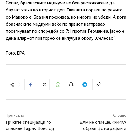
Сепак, бразилските медиуми не беа расположени да
бараат утеха во вториот дел. Главната порака по ремито
со Мароко е: Бразил преживеа, но никого не убеди. А кога
бразилските медиуми веќе по првиот натпревар
посегнуваат по споредба со 7:1 против Германија, јасно е
дека алармот повторно се вклучува околу „Селесао“.
Foto: EPA
Претходно
Следно
Грчките специјалци го
ВАР не спиеше, ФИФА
спасиле Тајрик Џонс од
објави фотографии и