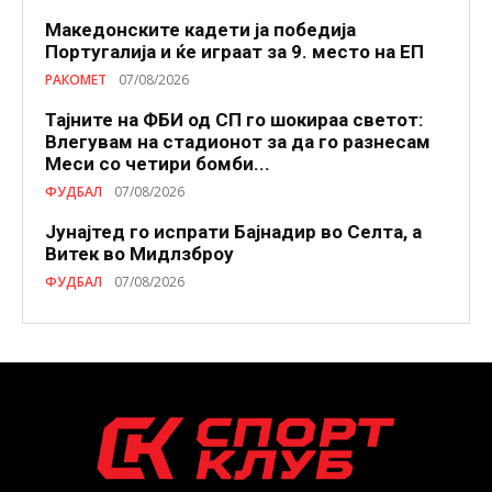
Македонските кадети ја победија
Португалија и ќе играат за 9. место на ЕП
РАКОМЕТ
07/08/2026
Тајните на ФБИ од СП го шокираа светот:
Влегувам на стадионот за да го разнесам
Меси со четири бомби...
ФУДБАЛ
07/08/2026
Јунајтед го испрати Бајнадир во Селта, а
Витек во Мидлзброу
ФУДБАЛ
07/08/2026