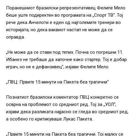
Поранешниот бразилски репрезентативец Фелипе Мело
беше уште подиректен во програмата на „Спорт ТВ“. Тој
рече дека Анчелоти е еден од најголемите тренери во
историјата, но дека ваквиот настап не може да се
оправда.
„Не може да се стави под тепих. Почна со погрешни 11.
Ибанез не требаше да започне како стартер. Тој е добар
играч, но не е дефанзивец”, изјави Фелипе Мело.
„ПВЦ: Првите 15 минути на Пакета беа трагични“
Познатиот бразилски коментатор ПВЦ конкретно се
осврна на проблемот со средниот ред. Тој за „УОЛ“,
изјави дека разликата најјасно се гледа во средниот ред,
а особено го критикуваше Лукас Пакета.
„Првите 15 минути на Пакета беа трагични. Тој малку се