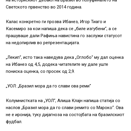
на историскиот дебакл на Бразил во полуфиналето на
Светското првенство во 2014 година.
Калас конкретно ги прозва Ибанез, Игор Тиаго и
Касемиро за кои напиша дека се „биле изгубени“, а се
прашуваше дали Рафиња навистина го заслужи статусот
на недопирлив во репрезентацијата.
„Лекип“, исто така наведува дека „Оглобо“ му дал оценка
на Ибанез од 4,5, додека читателите му дале уште
пониска оценка, со просек од 2,9.
„УОЛ: „Бразил мора да го слави ова реми“
Колумнистката на „УОЛ“, Алиша Клајн напиша статија со
наслов „Бразил мора да го слави ремито со Мароко“. Ова
не е иронија, туку дијагноза на состојбата на бразилскиот
фудбал.