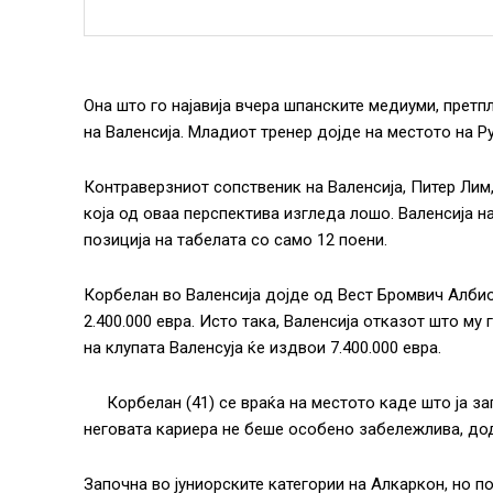
Она што го најавија вчера шпанските медиуми, прет
на Валенсија. Младиот тренер дојде на местото на Р
Контраверзниот сопственик на Валенсија, Питер Лим, 
која од оваа перспектива изгледа лошо. Валенсија н
позиција на табелата со само 12 поени.
Корбелан во Валенсија дојде од Вест Бромвич Албио
2.400.000 евра. Исто така, Валенсија отказот што му г
на клупата Валенсуја ќе издвои 7.400.000 евра.
Корбелан (41) се враќа на местото каде што ја за
неговата кариера не беше особено забележлива, дод
Започна во јуниорските категории на Алкаркон, но п