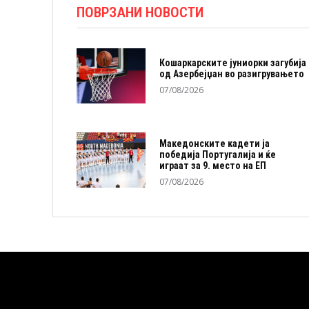
ПОВРЗАНИ НОВОСТИ
Кошаркарските јуниорки загубија
од Азербејџан во разигрувањето
07/08/2026
Македонските кадети ја
победија Португалија и ќе
играат за 9. место на ЕП
07/08/2026