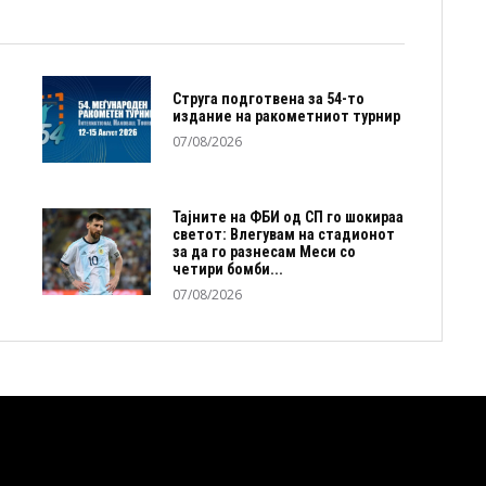
Струга подготвена за 54-то
издание на ракометниот турнир
07/08/2026
Тајните на ФБИ од СП го шокираа
светот: Влегувам на стадионот
за да го разнесам Меси со
четири бомби...
07/08/2026