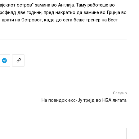
ајскиот остров“ замина во Англија. Таму работеше во
рсфилд две години, пред накратко да замине во Грција во
е врати на Островот, каде до сега беше тренер на Вест
Следно
На повидок екс-Ју трејд во НБА лигата