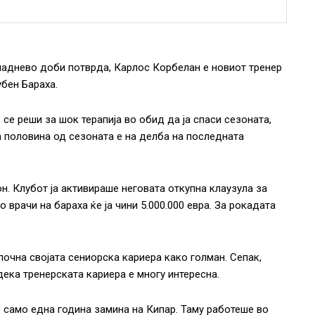
пладнево доби потврда, Карлос Корбелан е новиот тренер
убен Бараха.
се реши за шок терапија во обид да ја спаси сезоната,
а половина од сезоната е на делба на последната
н. Клубот ја активираше неговата откупна клаузула за
о врачи на бараха ќе ја чини 5.000.000 евра. За рокадата
почна својата сениорска кариера како голман. Сепак,
ека тренерската кариера е многу интересна.
о само една година замина на Кипар. Таму работеше во