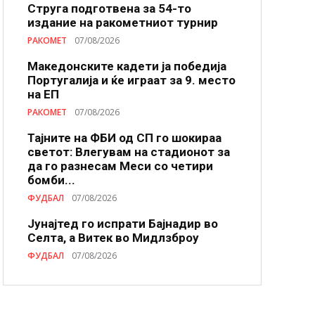
Струга подготвена за 54-то
издание на ракометниот турнир
РАКОМЕТ
07/08/2026
Македонските кадети ја победија
Португалија и ќе играат за 9. место
на ЕП
РАКОМЕТ
07/08/2026
Тајните на ФБИ од СП го шокираа
светот: Влегувам на стадионот за
да го разнесам Меси со четири
бомби...
ФУДБАЛ
07/08/2026
Јунајтед го испрати Бајнадир во
Селта, а Витек во Мидлзброу
ФУДБАЛ
07/08/2026