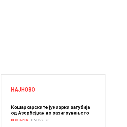
НАЈНОВО
Кошаркарските јуниорки загубија
од Азербејџан во разигрувањето
КОШАРКА
07/08/2026