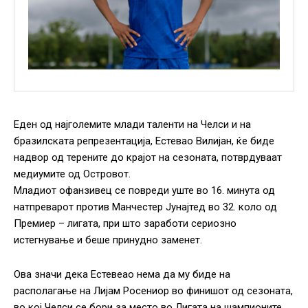
Еден од најголемите млади таленти на Челси и на
бразилската репрезентација, Естевао Вилијан, ќе биде
надвор од терените до крајот на сезоната, потврдуваат
медиумите од Островот.
Младиот офанзивец се повреди уште во 16. минута од
натпреварот против Манчестер Јунајтед во 32. коло од
Премиер – лигата, при што заработи сериозно
истегнување и беше принудно заменет.
Ова значи дека Естевеао нема да му биде на
располагање на Лијам Росениор во финишот од сезоната,
во кој Челси се бори за место во Лигата на шампионите.