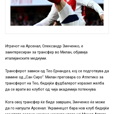
Играчот на Арсенал, Олександр Зинченко, е
заинтересиран за трансфер во Милан, објавија
италијанските медиуми.
Трансферот зависи од Тео Ернандез, кој се подготвува да
замине од „Сан Сиро“. Милан преговара со Атлетико за
трансферот на Тео, бидејќи фудбалерот изразил желба
да се врати во клубот од чија академија потекнува.
Кога овој трансфер ќе биде завршен, Зинченко ќе може
да го напушти Арсенал. Украинецот бара нов клуб бидејќи