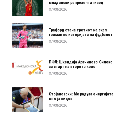
младински репрезентативец
07/08/2026
Трафорд стана третиот најскап
голман во историјата на фудбалот
07/08/2026
ПФЛ: Шкендија Арачиново-Силекс
за старт на второто коло
07/08/2026
Стојановски: Ме радува енергијата
што ја видов
07/08/2026