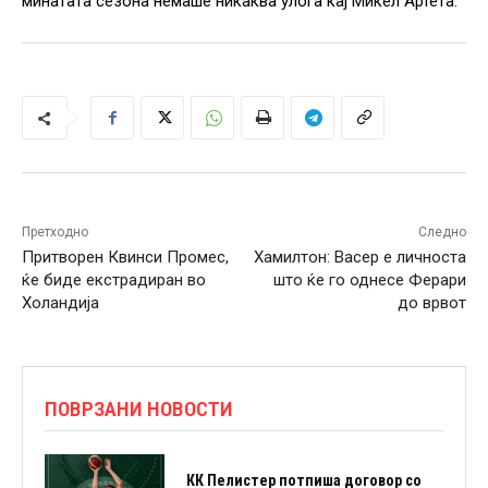
минатата сезона немаше никаква улога кај Микел Артета.
Претходно
Следно
Притворен Квинси Промес,
Хамилтон: Васер е личноста
ќе биде екстрадиран во
што ќе го однесе Ферари
Холандија
до врвот
ПОВРЗАНИ НОВОСТИ
КК Пелистер потпиша договор со