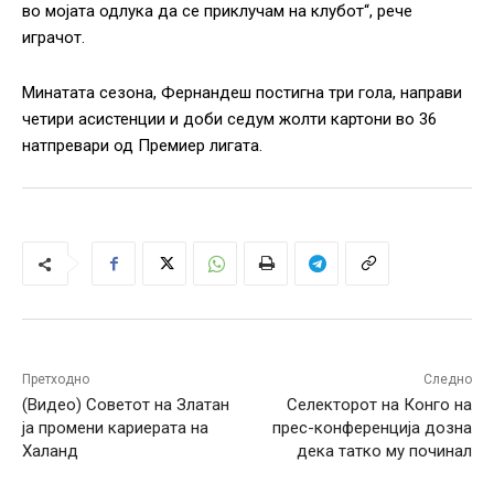
во мојата одлука да се приклучам на клубот“, рече
играчот.
Минатата сезона, Фернандеш постигна три гола, направи
четири асистенции и доби седум жолти картони во 36
натпревари од Премиер лигата.
Претходно
Следно
(Видео) Советот на Златан
Селекторот на Конго на
ја промени кариерата на
прес-конференција дозна
Халанд
дека татко му починал