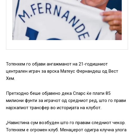
Тотенхем го објави ангажманот на 21-годишниот
централен играч за врска Матеус Фернандеш од Вест
Хем.
Претходно беше објавено дека Спарс ќе плати 85
милиони фунти за играчот од средниот ред, што го прави
најскапиот трансфер во историјата на клубот.
„Навистина сум возбуден што го правам следниот чекор.
Тотенхем е огромен клуб. Менаџерот одигра клучна улога