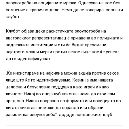
злоупотреба на социјалните мрежи. Однесување кое без
сомнение е кривично дело. Нема да се толерира, соопшти
клубот.
Клубот објави дека расистичката злоупотреба на
австрискиот репрезентативец е пријавена во полицијата и
надлежните институции и оти ќе бидат преземени
најстроги можни мерки против секое лице кое ќе успеат
да го идентификуваат.
„Ќе инсистираме на најсилна можна акција против секое
лице што ќе го идентификуваме. Кевин ја има нашата
целосна и безусловна поддршка како играч и како
личност. Никој во овој клуб никогаш нема да стои сам
пред ова. Ништо поврзано со формата или позицијата во
лигата никогаш не може да оправда или објасни
расистичка злоупотреба“, додаде лондонскиот клуб.