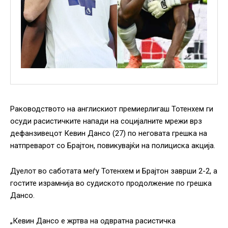
Раководството на англискиот премиерлигаш Тотенхем ги
осуди расистичките напади на социјалните мрежи врз
дефанзивецот Кевин Дансо (27) по неговата грешка на
натпреварот со Брајтон, повикувајќи на полициска акција.
Дуелот во саботата меѓу Тотенхем и Брајтон заврши 2-2, а
гостите израмнија во судиското продолжение по грешка
Дансо.
„Кевин Дансо е жртва на одвратна расистичка