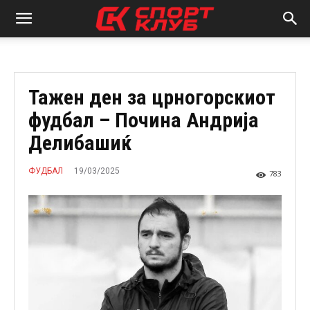
Тажен ден за црногорскиот
фудбал – Почина Андрија
Делибашиќ
19/03/2025
ФУДБАЛ
783