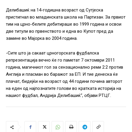
Делибашиќ на 14-годишна возраст од Сутјеска
пристигнал во младинската школа на Партизан. За првиот
тим на црно-белите дебитираше во 1999 година и освои
две титули во првенството и една во Купот пред да
замине во Мајорка во 2004 година.
-Сите што ја сакаат црногорската фудбалска
репрезентација вечно ќе го паметат 7 октомври 2011
година, магичниот гол за сензационално реми 2:2 против
Англија и пласман во баражот за ЕП. И тие денеска ќе
плачат, бидејќи на возраст од 44 години почина авторот
на еден од најпознатите голови во кратката историја на
нашиот фудбал, Андрија Делибашиќ“, објави РТЦГ.