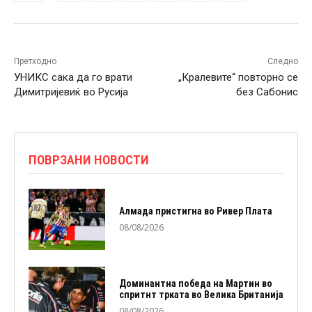
Претходно
Следно
УНИКС сака да го врати
„Кралевите“ повторно се
Димитријевиќ во Русија
без Сабонис
ПОВРЗАНИ НОВОСТИ
Алмада пристигна во Ривер Плата
08/08/2026
Доминантна победа на Мартин во
спритнт трката во Велика Британија
08/08/2026