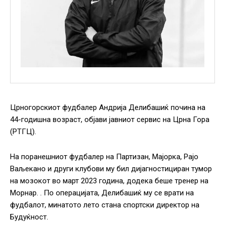
Црногорскиот фудбалер Андрија Делибашиќ почина на
44-годишна возраст, објави јавниот сервис на Црна Гора
(РТГЦ).
На поранешниот фудбалер на Партизан, Мајорка, Рајо
Ваљекано и други клубови му бил дијагностициран тумор
на мозокот во март 2023 година, додека беше тренер на
Морнар. . По операцијата, Делибашиќ му се врати на
фудбалот, минатото лето стана спортски директор на
Будуќност.