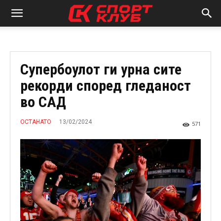
Супербоулот ги урна сите
рекорди според гледаност
во САД
13/02/2024
ОСТАНАТО
571