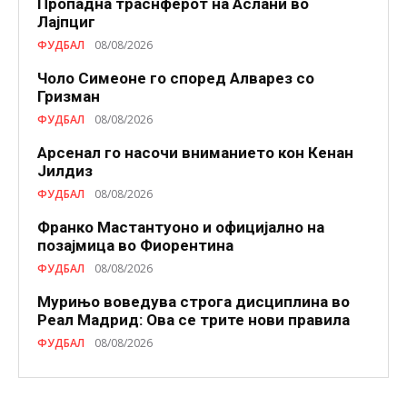
Пропадна траснферот на Аслани во
Лајпциг
ФУДБАЛ
08/08/2026
Чоло Симеоне го според Алварез со
Гризман
ФУДБАЛ
08/08/2026
Арсенал го насочи вниманието кон Кенан
Јилдиз
ФУДБАЛ
08/08/2026
Франко Мастантуоно и официјално на
позајмица во Фиорентина
ФУДБАЛ
08/08/2026
Мурињо воведува строга дисциплина во
Реал Мадрид: Ова се трите нови правила
ФУДБАЛ
08/08/2026