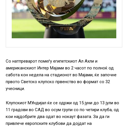
Со натпреварот помеѓу египетскиот Ал Ахли и
американскиот Интер Мајами во 2 часот по полноќ од
сабота кон недела на стадионот во Мајами, ќе започне
првото Светско клупско првенство во формат со 32
учесници.
Клупскиот МУндијал ќе се одржи од 15 јуни до 13 јули во
11 градови во САД во осум групи со по четири клуба, од
кои најдобрите два одат во нокаут фазата. За да ги
привлече европските клубови да дојдат на