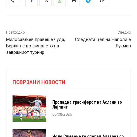
Претходно
Следно
Милосављев правеше чуда,
Следната цел на Наполи е
Берлин е во финалето на
Лукман
завршниот турнир
ПОВРЗАНИ НОВОСТИ
Пропадна траснферот на Аслани во
Лајпциг
08/08/2026
Чоло Симеоне го според Алварез со