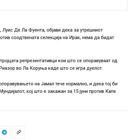
 Луис Де Ла Фуента, објави дека за утрешниот
против соодтвената селекција на Ирак, нема да бидат
 тројцата репрезентативци кои што се опоравуваат од
 Риазор во Ла Коруња каде што се игра дуелот.
 опоравувањето на Јамал тече нормално, и дека тој би
ундијалот, кој што е закажан за 15 јуни против Капе