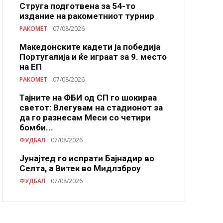
Струга подготвена за 54-то
издание на ракометниот турнир
РАКОМЕТ
07/08/2026
Македонските кадети ја победија
Португалија и ќе играат за 9. место
на ЕП
РАКОМЕТ
07/08/2026
Тајните на ФБИ од СП го шокираа
светот: Влегувам на стадионот за
да го разнесам Меси со четири
бомби...
ФУДБАЛ
07/08/2026
Јунајтед го испрати Бајнадир во
Селта, а Витек во Мидлзброу
ФУДБАЛ
07/08/2026