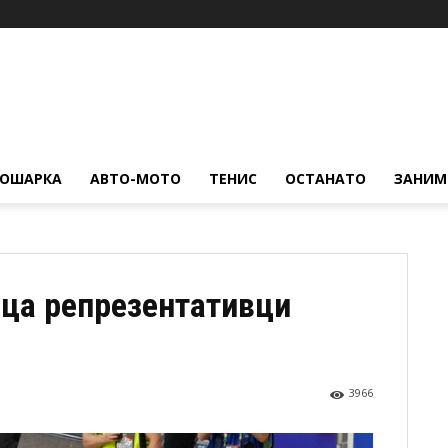
КОШАРКА
АВТО-МОТО
ТЕНИС
ОСТАНАТО
ЗАНИМ
јца репрезентативци
3966