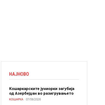
НАЈНОВО
Кошаркарските јуниорки загубија
од Азербејџан во разигрувањето
КОШАРКА
07/08/2026