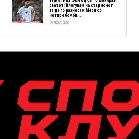
Тајните на ФБИ од СП го шокираа
светот: Влегувам на стадионот
за да го разнесам Меси со
четири бомби...
07/08/2026