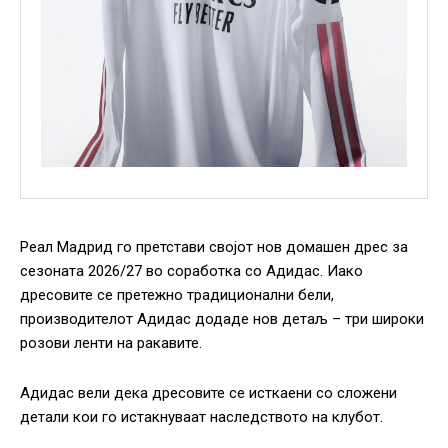
Реал Мадрид го претстави својот нов домашен дрес за
сезоната 2026/27 во соработка со Адидас. Иако
дресовите се претежно традиционални бели,
производителот Адидас додаде нов детаљ – три широки
розови ленти на ракавите.
Адидас вели дека дресовите се исткаени со сложени
детали кои го истакнуваат наследството на клубот.