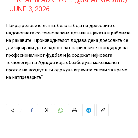
JUNE 3, 2026
Покрај розовите ленти, белата боја на дресовите е
надополнета со темнозелени детали на јаката и рабовите
на ракавите. Производителот додава дека дресовите се
„дизајнирани да ги задоволат највисоките стандарди на
професионалниот фудбал и ја содржат најновата
технологија на Адидас која обезбедува максимален
проток на воздух и ги одржува играчите свежи за време
на натпреварите“.