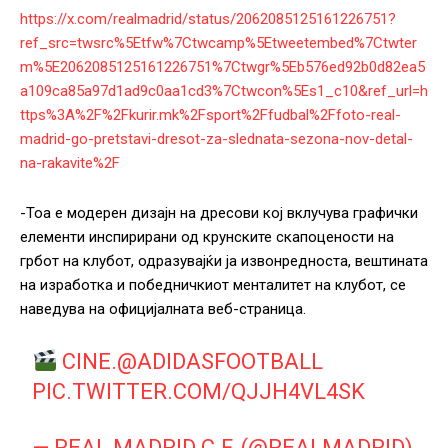
https://x.com/realmadrid/status/2062085125161226751?
ref_src=twsrc%5Etfw%7Ctwcamp%5Etweetembed%7Ctwter
m%5E2062085125161226751%7Ctwgr%5Eb576ed92b0d82ea5
a109ca85a97d1ad9c0aa1cd3%7Ctwcon%5Es1_c10&ref_url=h
ttps%3A%2F%2Fkurir.mk%2Fsport%2Ffudbal%2Ffoto-real-
madrid-go-pretstavi-dresot-za-slednata-sezona-nov-detal-
na-rakavite%2F
-Тоа е модерен дизајн на дресови кој вклучува графички
елементи инспирирани од крунските скапоцености на
грбот на клубот, одразувајќи ја извонредноста, вештината
на изработка и победничкиот менталитет на клубот, се
наведува на официјалната веб-страница.
CINE.
@ADIDASFOOTBALL
PIC.TWITTER.COM/QJJH4VL4SK
— REAL MADRID C.F. (@REALMADRID)