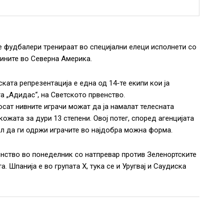
е фудбалери тренираат во специјални елеци исполнети со
тините во Северна Америка.
ата репрезентација е една од 14-те екипи кои ја
та „Адидас“, на Светското првенство.
сат нивните играчи можат да ја намалат телесната
кожата за дури 13 степени. Овој потег, според агенцијата
цел да ги одржи играчите во најдобра можна форма.
нство во понеделник со натпревар против Зеленортските
 Шпанија е во групата Х, тука се и Уругвај и Саудиска