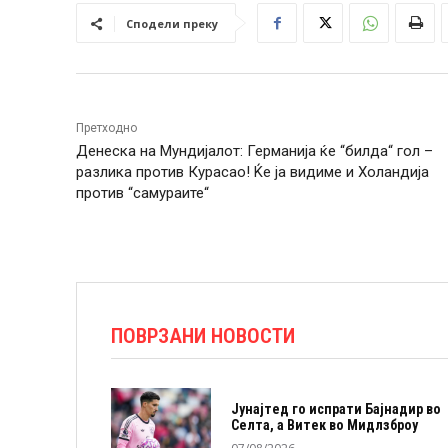
Сподели преку
Претходно
Денеска на Мундијалот: Германија ќе “билда“ гол –
разлика против Курасао! Ќе ја видиме и Холандија
против “самураите“
ПОВРЗАНИ НОВОСТИ
Јунајтед го испрати Бајнадир во
Селта, а Витек во Мидлзброу