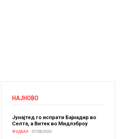
НАЈНОВО
Јунајтед го испрати Бајнадир во
Селта, а Витек во Мидлзброу
ФУДБАЛ
07/08/2026