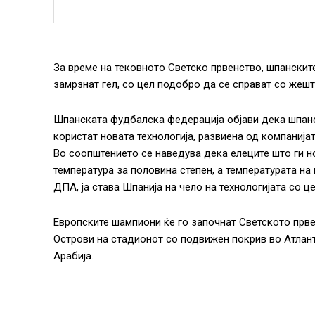
За време на тековното Светско првенство, шпанскит
замрзнат гел, со цел подобро да се справат со жеш
Шпанската фудбалска федерација објави дека шпанск
користат новата технологија, развиена од компанија
Во соопштението се наведува дека елеците што ги но
температура за половина степен, а температурата на 
ДПА, ја става Шпанија на чело на технологијата со 
Европските шампиони ќе го започнат Светското прве
Острови на стадионот со подвижен покрив во Атланта.
Арабија.