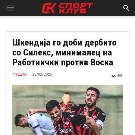
Шкендија го доби дербито
со Силекс, минималец на
Работнички против Воска
23/02/2025
ФУДБАЛ
658