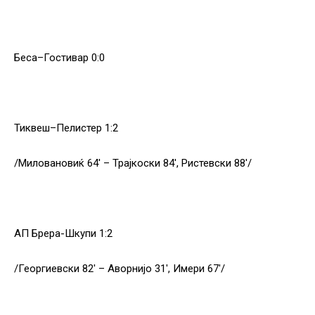
Беса–Гостивар 0:0
Тиквеш–Пелистер 1:2
/Миловановиќ 64′ – Трајкоски 84′, Ристевски 88′/
АП Брера-Шкупи 1:2
/Георгиевски 82′ – Аворнијо 31′, Имери 67′/