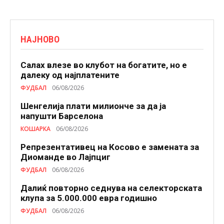
НАЈНОВО
Салах влезе во клубот на богатите, но е
далеку од најплатените
ФУДБАЛ
06/08/2026
Шенгелија плати милионче за да ја
напушти Барселона
КОШАРКА
06/08/2026
Репрезентативец на Косово е замената за
Диоманде во Лајпциг
ФУДБАЛ
06/08/2026
Далиќ повторно седнува на селекторската
клупа за 5.000.000 евра годишно
ФУДБАЛ
06/08/2026