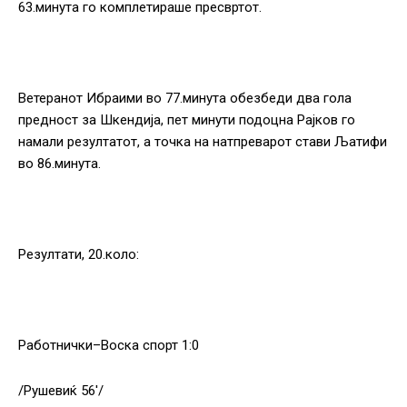
63.минута го комплетираше пресвртот.
Ветеранот Ибраими во 77.минута обезбеди два гола
предност за Шкендија, пет минути подоцна Рајков го
намали резултатот, а точка на натпреварот стави Љатифи
во 86.минута.
Резултати, 20.коло:
Работнички–Воска спорт 1:0
/Рушевиќ 56′/