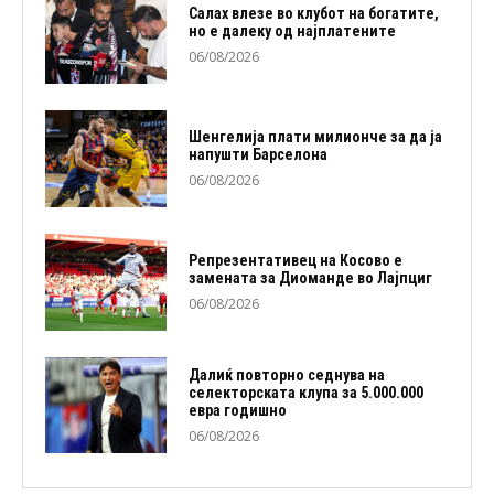
Салах влезе во клубот на богатите,
но е далеку од најплатените
06/08/2026
Шенгелија плати милионче за да ја
напушти Барселона
06/08/2026
Репрезентативец на Косово е
замената за Диоманде во Лајпциг
06/08/2026
Далиќ повторно седнува на
селекторската клупа за 5.000.000
евра годишно
06/08/2026