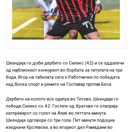
Шкендија го доби дербито со Силекс (4:2) и се оддалечи
од најблискиот конкурент во борбата за титулата на три
бода. Втор на табелата сега е Работнички по победата
над Воска спорт и ремито на Гостивар прптив Беса.
Дербито на колото все одигра во Тетово, Шкендија го
победи Силекс со 4:2. Гостите од Кратово го отворија
натпреварот со голот на Алиќ во петтата минута.
Шкендија одговори со три гола. Пет минути подоцна
изедначи Крстевски, а во вториот дел Рамадани во