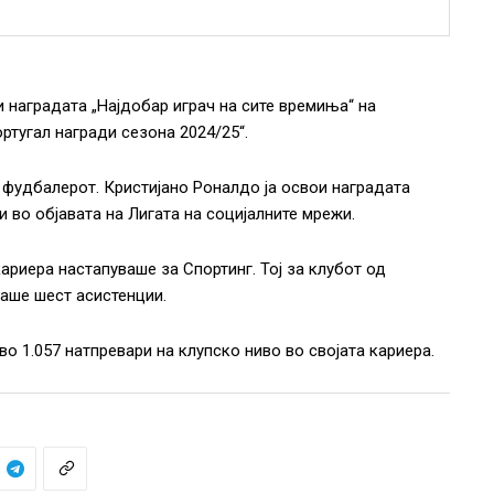
 наградата „Најдобар играч на сите времиња“ на
ртугал награди сезона 2024/25“.
а фудбалерот. Кристијано Роналдо ја освои наградата
ли во објавата на Лигата на социјалните мрежи.
ариера настапуваше за Спортинг. Тој за клубот од
маше шест асистенции.
о 1.057 натпревари на клупско ниво во својата кариера.