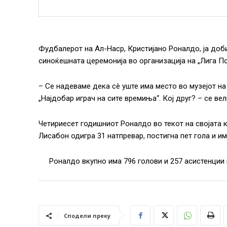
Фудбалерот на Ал-Наср, Кристијано Роналдо, ја доби
синоќешната церемонија во организација на „Лига По
– Се ​​надеваме дека сè уште има место во музејот н
„Најдобар играч на сите времиња“. Кој друг? – се ве
Четириесет годишниот Роналдо во текот на својата к
Лисабон одигра 31 натпревар, постигна пет гола и и
Роналдо вкупно има 796 голови и 257 асистенции в
Сподели преку