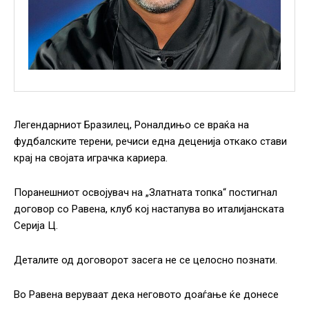
Легендарниот Бразилец, Роналдињо се враќа на
фудбалските терени, речиси една деценија откако стави
крај на својата играчка кариера.
Поранешниот освојувач на „Златната топка“ постигнал
договор со Равена, клуб кој настапува во италијанската
Серија Ц.
Деталите од договорот засега не се целосно познати.
Во Равена веруваат дека неговото доаѓање ќе донесе