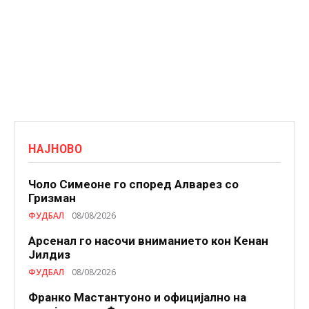
НАЈНОВО
Чоло Симеоне го според Алварез со
Гризман
ФУДБАЛ
08/08/2026
Арсенал го насочи вниманието кон Кенан
Јилдиз
ФУДБАЛ
08/08/2026
Франко Мастантуоно и официјално на