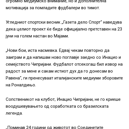
огромно медиумско внимание, но и дополнителна
мотивација за помладите фудбалери во тимот.
Угледниот спортски весник „Газета дело Спорт“ наведува
дека целиот проект ќе биде официјално претставен на 23
јуни на голем настан во Мајами.
„Нови бои, иста насмевка. Едвај чекам повторно да
заиграм и да напишам ново поглавје заедно со Инацио и
семејството Чипријани. Фудбалот отсекогаш бил извор на
радост за мене и сакам истиот дух да го донесам во
Равена“, ги пренесуваат италијанските медиуми зборовите
на Роналдињо.
Сопственикот на клубот, Инацио Чипријани, не го криеше
воодушевувањето од соработката со бразилската
легенда.
„Поминав 24 години од животот во Соединетите