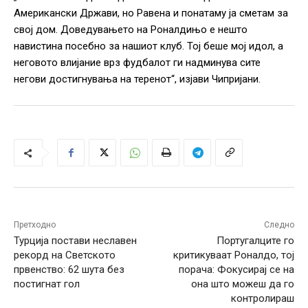
Американски Држави, но Равена и понатаму ја сметам за
свој дом. Доведувањето на Роналдињо е нешто
навистина посебно за нашиот клуб. Тој беше мој идол, а
неговото влијание врз фудбалот ги надминува сите
негови достигнувања на теренот“, изјави Чипријани.
Претходно
Следно
Турција постави неславен
Португалците го
рекорд на Светското
критикуваат Роналдо, тој
првенство: 62 шута без
порача: Фокусирај се на
постигнат гол
она што можеш да го
контролираш