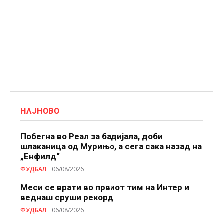
НАЈНОВО
Побегна во Реал за бадијала, доби
шлаканица од Мурињо, а сега сака назад на
„Енфилд“
ФУДБАЛ
06/08/2026
Меси се врати во првиот тим на Интер и
веднаш сруши рекорд
ФУДБАЛ
06/08/2026