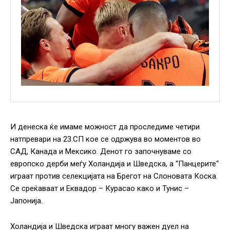
И денеска ќе имаме можност да проследиме четири
натпревари на 23.СП кое се одржува во моментов во
САД, Канада и Мексико. Денот го започнуваме со
европско дерби меѓу Холандија и Шведска, а “Панцерите“
играат против селекцијата на Брегот на Слоновата Коска.
Се среќаваат и Еквадор – Курасао како и Тунис –
Јапонија.
Холандија и Шведска играат многу важен дуел на