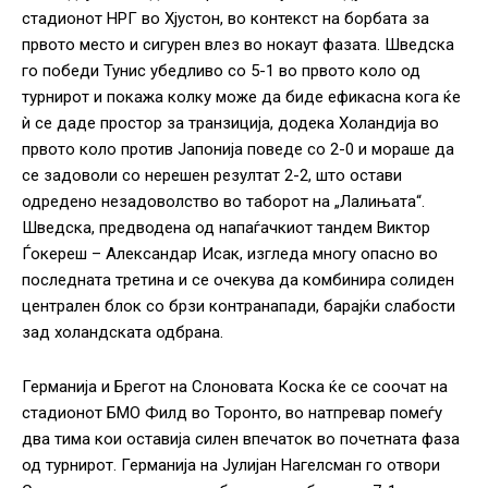
стадионот НРГ во Хјустон, во контекст на борбата за
првото место и сигурен влез во нокаут фазата. Шведска
го победи Тунис убедливо со 5-1 во првото коло од
турнирот и покажа колку може да биде ефикасна кога ќе
ѝ се даде простор за транзиција, додека Холандија во
првото коло против Јапонија поведе со 2-0 и мораше да
се задоволи со нерешен резултат 2-2, што остави
одредено незадоволство во таборот на „Лалињата“.
Шведска, предводена од напаѓачкиот тандем Виктор
Ѓокереш – Александар Исак, изгледа многу опасно во
последната третина и се очекува да комбинира солиден
централен блок со брзи контранапади, барајќи слабости
зад холандската одбрана.
Германија и Брегот на Слоновата Коска ќе се соочат на
стадионот БМО Филд во Торонто, во натпревар помеѓу
два тима кои оставија силен впечаток во почетната фаза
од турнирот. Германија на Јулијан Нагелсман го отвори