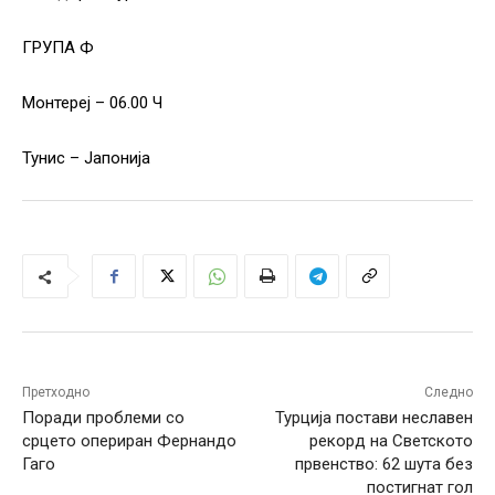
ГРУПА Ф
Монтереј – 06.00 Ч
Тунис – Јапонија
Претходно
Следно
Поради проблеми со
Турција постави неславен
срцето опериран Фернандо
рекорд на Светското
Гаго
првенство: 62 шута без
постигнат гол