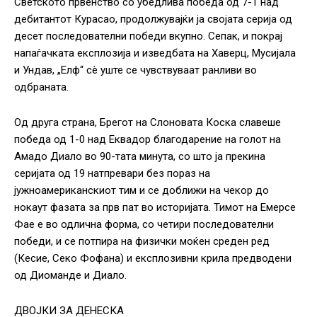
Светското првенство со убедлива победа од 7-1 над
дебитантот Курасао, продолжувајќи ја својата серија од
десет последователни победи вкупно. Сепак, и покрај
напаѓачката експлозија и изведбата на Хаверц, Мусијала
и Ундав, „Елф“ сè уште се чувствуваат ранливи во
одбраната.
Од друга страна, Брегот на Слоновата Коска славеше
победа од 1-0 над Еквадор благодарение на голот на
Амадо Диало во 90-тата минута, со што ја прекина
серијата од 19 натпревари без пораз на
јужноамериканскиот тим и се доближи на чекор до
нокаут фазата за прв пат во историјата. Тимот на Емерсе
Фае е во одлична форма, со четири последователни
победи, и се потпира на физички моќен среден ред
(Кесие, Секо Фофана) и експлозивни крила предводени
од Диоманде и Диало.
ДВОЈКИ ЗА ДЕНЕСКА