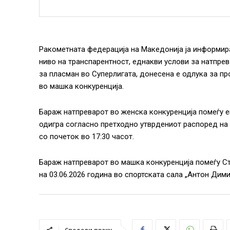
Ракометната федерација на Македонија ја информир
ниво на транспарентност, еднакви услови за натпре
за пласман во Суперлигата, донесена е одлука за п
во машка конкуренција.
Бараж натпреварот во женска конкуренција помеѓу е
одигра согласно претходно утврдениот распоред на 0
со почеток во 17:30 часот.
Бараж натпреварот во машка конкуренција помеѓу Ст
на 03.06.2026 година во спортската сала „Антон Димит
Сподели преку