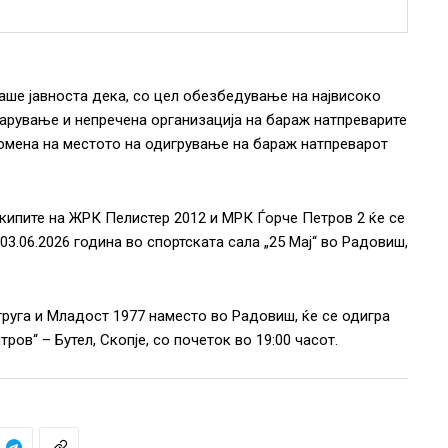
аше јавноста дека, со цел обезбедување на највисоко
варување и непречена организација на бараж натпреварите
ромена на местото на одигрување на бараж натпреварот
кипите на ЖРК Пелистер 2012 и МРК Ѓорче Петров 2 ќе се
3.06.2026 година во спортската сала „25 Мај“ во Радовиш,
руга и Младост 1977 наместо во Радовиш, ќе се одигра
ров“ – Бутел, Скопје, со почеток во 19:00 часот.