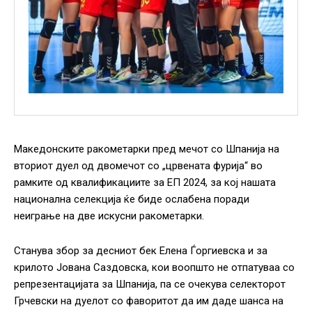
Македонските ракометарки пред мечот со Шпанија на
вториот дуел од двомечот со „црвената фурија“ во
рамките од квалификациите за ЕП 2024, за кој нашата
национална селекција ќе биде ослабена поради
неиграње на две искусни ракометарки.
Станува збор за десниот бек Елена Ѓоргиевска и за
крилото Јована Саздовска, кои воопшто не отпатуваа со
репрезентацијата за Шпанија, па се очекува селекторот
Грчевски на дуелот со фаворитот да им даде шанса на