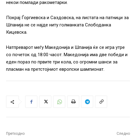
некои помлади ракометарки.
Покрај Ѓоргиевска и Саздовска, на листата на патници за
Шпанија не се најде ниту голманката Слободанка
Кицевска.
Натпреварот меѓу Македонија и Шпанија ќе се игра утре
со почеток од 18:00 часот. Македонија има две победи и
еден пораз по првите три кола, со огромни шанси за
пласман на претстојниот европски шампионат.
Претходно
Следно