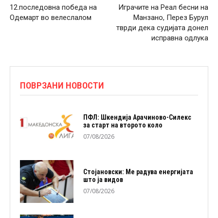
12.последовна победа на
Играчите на Реал бесни на
Одемарт во велеслалом
Манзано, Перез Бурул
тврди дека судијата донел
исправна одлука
ПОВРЗАНИ НОВОСТИ
ПФЛ: Шкендија Арачиново-Силекс
за старт на второто коло
07/08/2026
Стојановски: Ме радува енергијата
што ја видов
07/08/2026