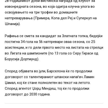
28-годишникот доби вистинска награда од клубот за
извонредната сезона, во која одигра клучна улога во
освојувањето на три трофеи во домашните
натпреварувања (Примера, Копа дел Реј и Суперкуп на
Шпанија).
Рафиња се смета за кандидат за Златната топка, бидејќи
постигна 34 гола на 56 натпревари оваа сезона, со 25
асистенции, и го дели првото место на листата на стрелци
во Лигата на шампионите (по 13 гола со Серу Гираси од
Борусија Дортмунд).
Според објавата во јули, Барселона ќе го продолжи
договорот со талентираниот шпански напаѓач Ламин
Џамал, кој ќе стане полнолетен во текот на летото.
Според агентот Џорџ Мендеш, тој ќе го продолжи
договорот до 2030 година.