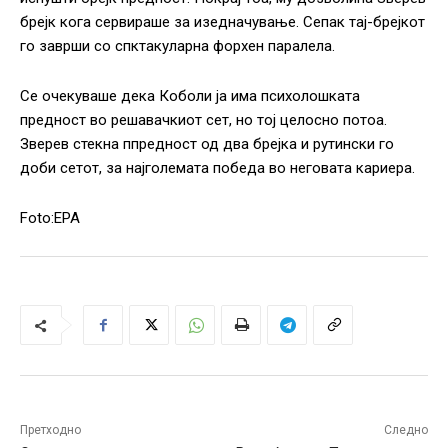
брејк кога сервираше за изедначување. Сепак тај-брејкот
го заврши со спктакуларна форхен паралела.
Се очекуваше дека Коболи ја има психолошката
предност во решавачкиот сет, но тој целосно потоа.
Зверев стекна ппредност од два брејка и рутински го
доби сетот, за најголемата победа во неговата кариера.
Foto:EPA
Претходно
Следно