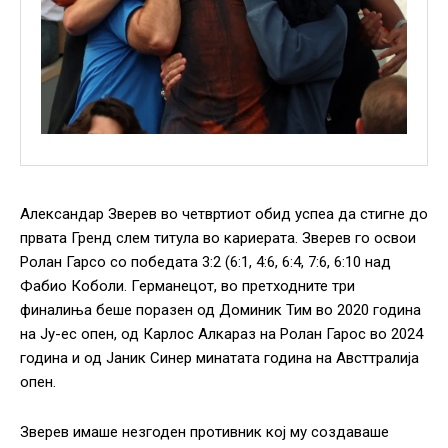
Александар Зверев во четвртиот обид успеа да стигне до
првата Гренд слем титула во кариерата. Зверев го освои
Ролан Гарсо со победата 3:2 (6:1, 4:6, 6:4, 7:6, 6:10 над
Фабио Коболи. Германецот, во претходните три
финалиња беше поразен од Доминик Тим во 2020 година
на Ју-ес опен, од Карлос Алкараз на Ролан Гарос во 2024
година и од Јаник Синер минатата година на Австтралија
опен.
Зверев имаше незгоден противник кој му создаваше