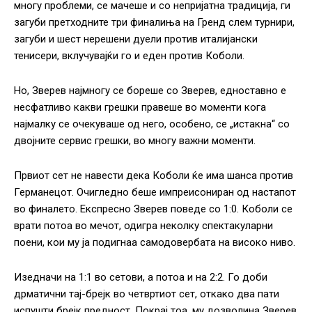
многу проблеми, се мачеше и со непријатна традиција, ги
загуби претходните три финалиња на Гренд слем турнири,
загуби и шест нерешени дуели против италијански
тенисери, вклучувајќи го и еден против Коболи.
Но, Зверев најмногу се бореше со Зверев, едноставно е
несфатливо какви грешки правеше во моменти кога
најмалку се очекуваше од него, особено, се „истакна“ со
двојните сервис грешки, во многу важни моменти.
Првиот сет не навести дека Коболи ќе има шанса против
Германецот. Очигледно беше импреисониран од настапот
во финалето. Експресно Зверев поведе со 1:0. Коболи се
врати потоа во мечот, одигра неколку спектакуларни
поени, кои му ја подигнаа самодовербата на високо ниво.
Изедначи на 1:1 во сетови, а потоа и на 2:2. Го доби
дрматични тај-брејк во четвртиот сет, откако два пати
испушти брејк предност. Покрај тоа, му дозволина Зверев