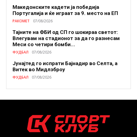
Македонските кадети ја победија
Португалија и ќе играат за 9. место на ЕП
РАКОМЕТ
07/08/2026
Тајните на ФБИ од СП го шокираа светот:
Влегувам на стадионот за да го разнесам
Меси со четири бомби...
ФУДБАЛ
07/08/2026
Јунајтед го испрати Бајнадир во Селта, а
Витек во Мидлзброу
ФУДБАЛ
07/08/2026