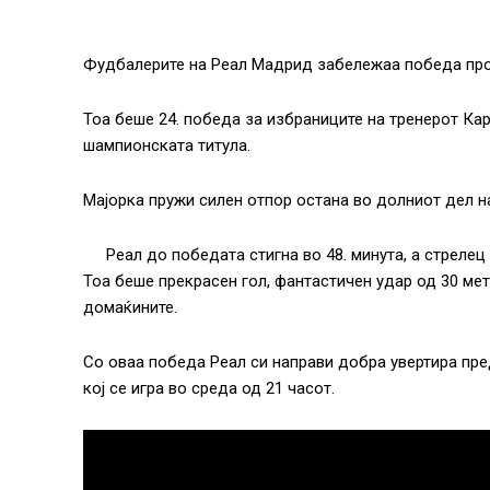
Фудбалерите на Реал Мадрид забележаа победа против
Тоа беше 24. победа за избраниците на тренерот Кар
шампионската титула.
Мајорка пружи силен отпор остана во долниот дел на
Реал до победата стигна во 48. минута, а стреле
Тоа беше прекрасен гол, фантастичен удар од 30 мет
домаќините.
Со оваа победа Реал си направи добра увертира пр
кој се игра во среда од 21 часот.