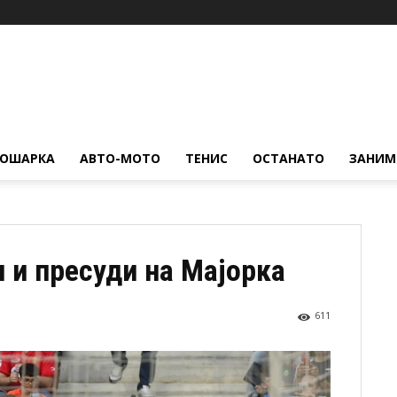
КОШАРКА
АВТО-МОТО
ТЕНИС
ОСТАНАТО
ЗАНИМ
 и пресуди на Мајорка
611