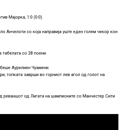
 Мајорка, 1:0 (0:0).
ло Анчелоти со која направија уште еден голем чекор кон
 табелата со 28 поени.
ц беше Аурелиен Чуамени.
ри, топката заврши во горниот лев агол од голот на
ед реваншот од Лигата на шампионите со Манчестер Сити