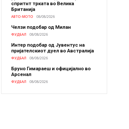
спритнт трката во Велика
Британија
АВТО-МОТО
08/08/2026
Челзи подобaр од Милан
ФУДБАЛ
08/08/2026
Интер подобар од Јувентус на
пријателскиот дуел во Австралија
ФУДБАЛ
08/08/2026
Бруно Гимараеш и официјално во
Арсенал
ФУДБАЛ
08/08/2026