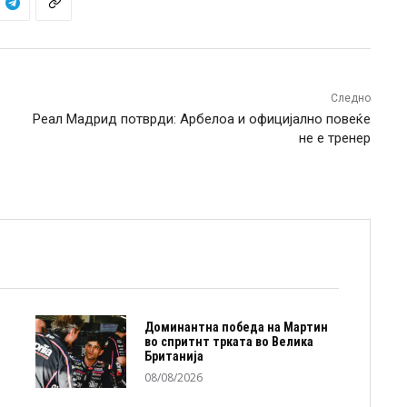
Следно
Реал Мадрид потврди: Арбелоа и официјално повеќе
не е тренер
Доминантна победа на Мартин
во спритнт трката во Велика
Британија
08/08/2026