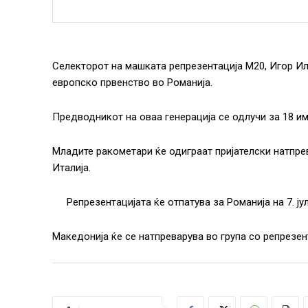
Селекторот на машката репрезентација М20, Игор Ил
европско првенство во Романија.
Предводникот на оваа генерација се одлучи за 18 им
Младите ракометари ќе одиграат пријателски натпрев
Италија.
Репрезентацијата ќе отпатува за Романија на 7. ју
Македонија ќе се натпреварува во група со репрезен