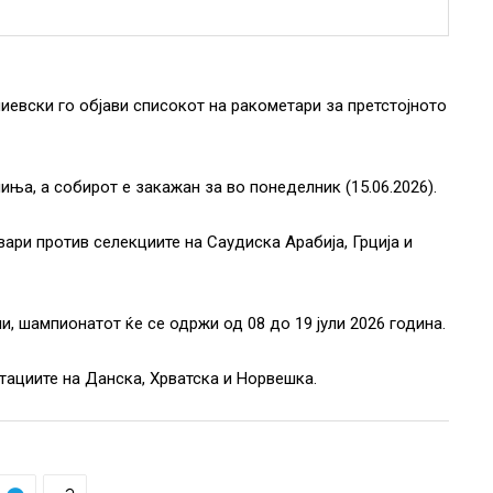
иевски го објави списокот на ракометари за претстојното
иња, а собирот е закажан за во понеделник (15.06.2026).
ари против селекциите на Саудиска Арабија, Грција и
ли, шампионатот ќе се одржи од 08 до 19 јули 2026 година.
тациите на Данска, Хрватска и Норвешка.