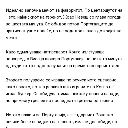
Идеално започна мечот за фаворитот. По центаршутот на
Нето, најнискиот на теренот, Жоао Невеш со глава погоди
во шестата минута. Се обидоа потоа Португалците да
притиснат уште повеќе, но не зодадоа шанса до крајот на
мечот.
Како одминуваше натпреварот Конго излегуваше
понапред, а Виса ја шокира Португалија во петтата минута
од судиското надополнување на времето во првиот дел.
Второто полувреме се играше по речиси исто сценарио
како првото, со таа разлика што играчите на Конго не
играа бункер. Се обидуваа, имаа неколку опасни напади,
но премногу грешее во последната третина од теренот.
Истото важи и за Португалија, легендарниот Роналдо
речиси беше невидлив на теренот, имаше два обиди, но