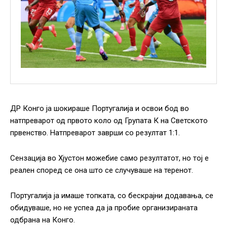
ДР Конго ја шокираше Португалија и освои бод во
натпреварот од првото коло од Групата К на Светското
првенство. Натпреварот заврши со резултат 1:1.
Сензација во Хјустон можебие само резултатот, но тој е
реален според се она што се случуваше на теренот.
Португалија ја имаше топката, со бескрајни додавања, се
обидуваше, но не успеа да ја пробие организираната
одбрана на Конго.