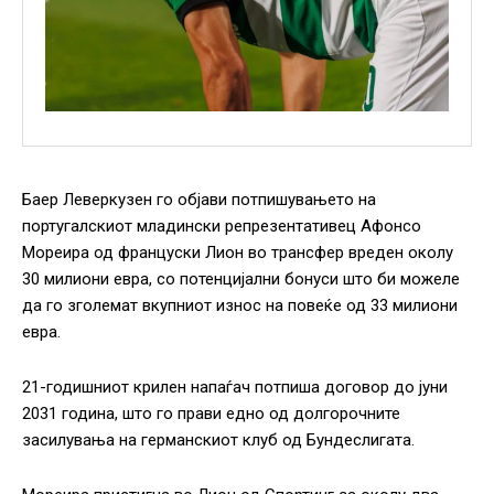
Баер Леверкузен го објави потпишувањето на
португалскиот младински репрезентативец Афонсо
Мореира од француски Лион во трансфер вреден околу
30 милиони евра, со потенцијални бонуси што би можеле
да го зголемат вкупниот износ на повеќе од 33 милиони
евра.
21-годишниот крилен напаѓач потпиша договор до јуни
2031 година, што го прави едно од долгорочните
засилувања на германскиот клуб од Бундеслигата.