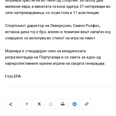
Мореира пристигна во Лион од Спортинг за околу два
милиони евра, а минатата сезона одигра 37 натпревари во
сите натпреварувања, со осум гола и 11 асистенции.
Спортскиот директор на Леверкузен, Симон Ролфес,
истакна дека тој е брз, агилен и технички вешт напаѓач кој
совршено се вклопува во стилот на игра на тимот.
Мореира е стандарден член на младинската
репрезентација на Португалија и се смета за еден од
најперспективните крилни играчи на својата генерација.
Foto:EPA