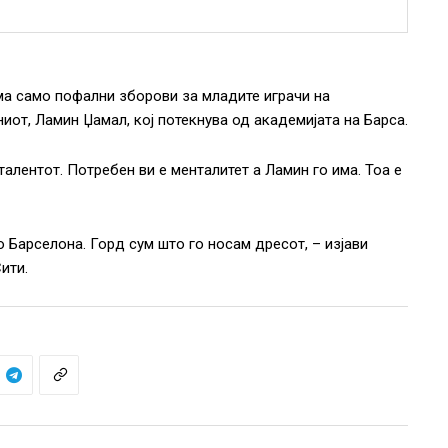
ма само пофални зборови за младите играчи на
иот, Ламин Џамал, кој потекнува од академијата на Барса.
талентот. Потребен ви е менталитет а Ламин го има. Тоа е
о Барселона. Горд сум што го носам дресот, – изјави
ити.