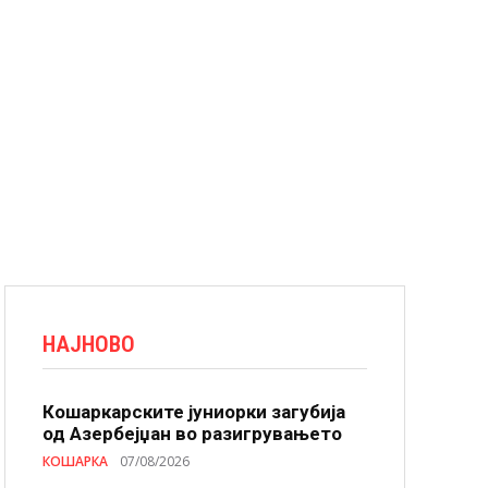
НАЈНОВО
Кошаркарските јуниорки загубија
од Азербејџан во разигрувањето
КОШАРКА
07/08/2026