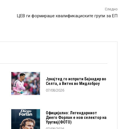
Следно
ЦЕВ ги формираше квалификациските групи за ЕП
Јунајтед го испрати Бајнадир во
Селта, а Витек во Мидлзброу
07/08/2026
Официјално: Легендарниот
Диего Форлан е нов селектор на
Уругвај(ФОТО)
07/08/2026