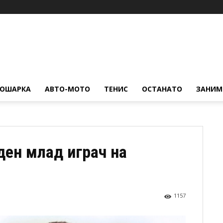
КОШАРКА
АВТО-МОТО
ТЕНИС
ОСТАНАТО
ЗАНИМ
ден млад играч на
1157