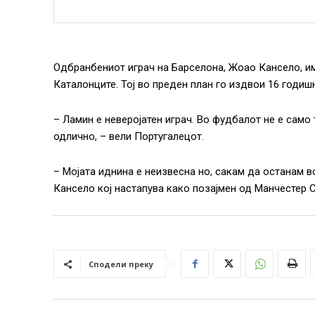
Одбранбениот играч на Барселона, Жоао Кансело, и
Каталонците. Тој во преден план го издвои 16 годишн
– Ламин е неверојатен играч. Во фудбалот не е само 
одлично, – вели Португалецот.
– Мојата иднина е неизвесна но, сакам да останам в
Кансело кој настапува како позајмен од Манчестер С
Сподели преку