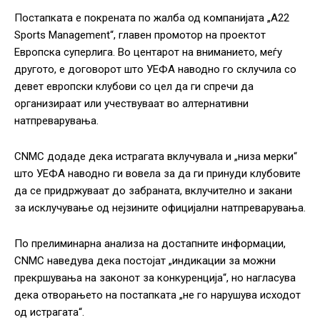
Постапката е покрената по жалба од компанијата „A22
Sports Management“, главен промотор на проектот
Европска суперлига. Во центарот на вниманието, меѓу
другото, е договорот што УЕФА наводно го склучила со
девет европски клубови со цел да ги спречи да
организираат или учествуваат во алтернативни
натпреварувања.
CNMC додаде дека истрагата вклучувала и „низа мерки“
што УЕФА наводно ги вовела за да ги принуди клубовите
да се придржуваат до забраната, вклучително и закани
за исклучување од нејзините официјални натпреварувања.
По прелиминарна анализа на достапните информации,
CNMC наведува дека постојат „индикации за можни
прекршувања на законот за конкуренција“, но нагласува
дека отворањето на постапката „не го нарушува исходот
од истрагата“.