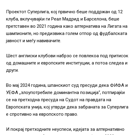
Проектот Суперлига, кој првично беше поддржан од 12
клуба, вклучувајќи ги Реал Мадрид и Барселона, беше
претставен во 2021 година како алтернатива на Лигата на
шампионите, но предизвика голем отпор од фудбалската
јавност и меѓу навивачите.
Шест англиски клубови набрзо се повлекоа под притисок
од домашните и европските институции, а потоа следеа и
други.
Во мај 2024 година, шпанскиот суд пресуди дека ФИФА и
УЕФА „злоупотребиле доминантна позиција“, потпирајќи
се на претходна пресуда на Судот на правдата на
Европската унија, кој утврди дека забраната за Суперлига
е спротивно на европското право.
И покрај претходните неуспеси, идејата за алтернативно