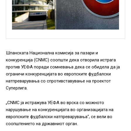
Шпанската Национална комисија за пазари и
конкуренција (CNMC) соопшти дека отворила истрага
против УЕФА поради сомневања дека се обидела да ја
ограничи конкуренцијата во европските фудбалски
натпреварувања со спротивставување на проектот
Суперлига.
„CNMC ја истражува УЕФА во врска со можното
нарушување на конкуренцијата во организацијата на
европските фудбалски натпреварувања“, се вели во
соопштението на државниот орган.