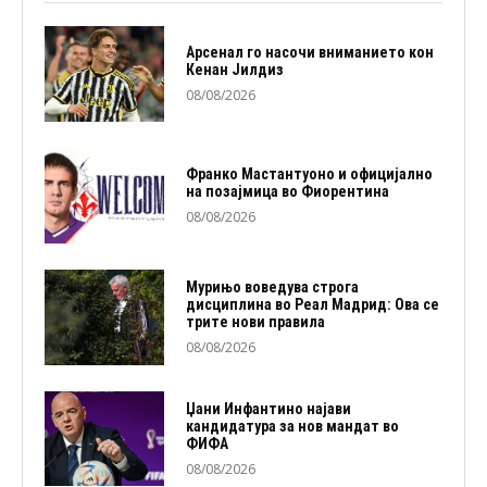
Арсенал го насочи вниманието кон
Кенан Јилдиз
08/08/2026
Франко Мастантуоно и официјално
на позајмица во Фиорентина
08/08/2026
Мурињо воведува строга
дисциплина во Реал Мадрид: Ова се
трите нови правила
08/08/2026
Џани Инфантино најави
кандидатура за нов мандат во
ФИФА
08/08/2026