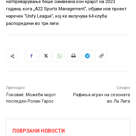
натпреварување беше оживеана кон крајот на 2023
година, кога „A22 Sports Management“, објави нов проект
наречен “Unify League”, кој ќе вклучува 64 клуба
распоредени во три лиги.
Претходно
Следно
Ѓоковиќ: Можеби мојот
Рафиња играч на сезоната
последен Ролан Гарос
во Ла Лига
ПОВРЗАНИ НОВОСТИ