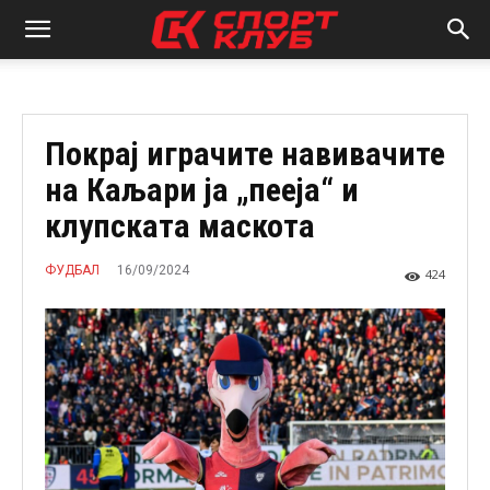
Покрај играчите навивачите
на Каљари ја „пееја“ и
клупската маскота
16/09/2024
ФУДБАЛ
424