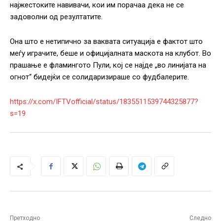
најжестоките навивачи, кои им порачаа дека не се
задоволни од резултатите.
Она што е нетипично за ваквата ситуација е фактот што
меѓу играчите, беше и официјалната маскота на клубот. Во
прашање е фламингото Пули, кој се најде „во линијата на
огнот“ бидејќи се солидаризираше со фудбалерите.
https://x.com/IFTVofficial/status/1835511539744325877?
s=19
Претходно
Следно