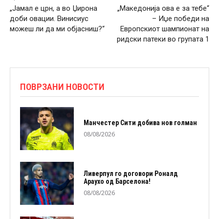
„Јамал е црн, а во Џирона
„Македонија ова е за тебе“
доби овации. Винисиус
– Иџе победи на
можеш ли да ми објасниш?“
Европскиот шампионат на
ридски патеки во групата 1
ПОВРЗАНИ НОВОСТИ
Манчестер Сити добива нов голман
08/08/2026
Ливерпул го договори Роналд
Араухо од Барселона!
08/08/2026