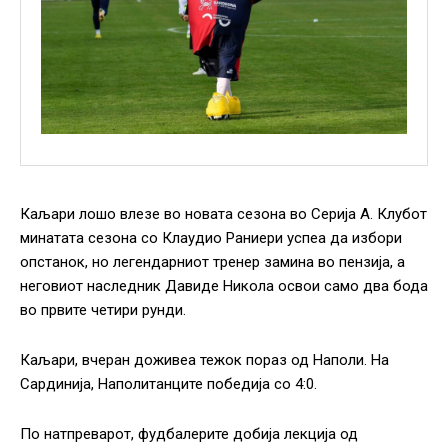
Каљари лошо влезе во новата сезона во Серија А. Клубот
минатата сезона со Клаудио Раниери успеа да избори
опстанок, но легендарниот тренер замина во пензија, а
неговиот наследник Давиде Никола освои само два бода
во првите четири рунди.
Каљари, вчеран доживеа тежок пораз од Наполи. На
Сардинија, Наполитанците победија со 4:0.
По натпреварот, фудбалерите добија лекција од