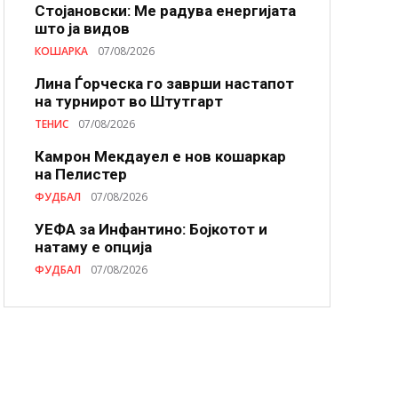
Стојановски: Ме радува енергијата
што ја видов
КОШАРКА
07/08/2026
Лина Ѓорческа го заврши настапот
на турнирот во Штутгарт
ТЕНИС
07/08/2026
Камрон Мекдауел е нов кошаркар
на Пелистер
ФУДБАЛ
07/08/2026
УЕФА за Инфантино: Бојкотот и
натаму е опција
ФУДБАЛ
07/08/2026