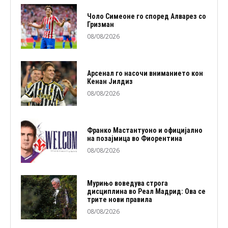
Чоло Симеоне го според Алварез со
Гризман
08/08/2026
Арсенал го насочи вниманието кон
Кенан Јилдиз
08/08/2026
Франко Мастантуоно и официјално
на позајмица во Фиорентина
08/08/2026
Мурињо воведува строга
дисциплина во Реал Мадрид: Ова се
трите нови правила
08/08/2026