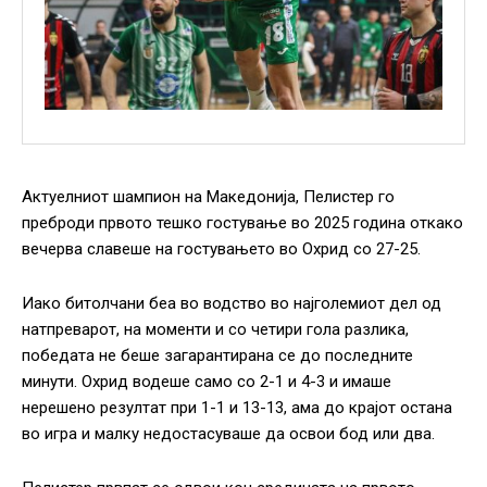
Актуелниот шампион на Македонија, Пелистер го
преброди првото тешко гостување во 2025 година откако
вечерва славеше на гостувањето во Охрид со 27-25.
Иако битолчани беа во водство во најголемиот дел од
натпреварот, на моменти и со четири гола разлика,
победата не беше загарантирана се до последните
минути. Охрид водеше само со 2-1 и 4-3 и имаше
нерешено резултат при 1-1 и 13-13, ама до крајот остана
во игра и малку недостасуваше да освои бод или два.