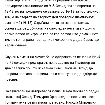
Пелистер првпат се одвои кон средината на првото
полувреме кога поведе со 9-5, Охрид потоа израмни на
13-13, но на полувреме се замина со 16-13 за гостинскиот
тим, а на стартот на вториот дел повторно шампионот
имаше +4 (19-15). Охриѓани ни тогаш не се откажаа,
успеаја да се доближат на само еден негатива и долго
време потоа се играше гол за гол со тоа што домашниот
тим не го направи последниот чекор и не дојде барем до
израмнување.
Клучен момент на мечот беше одбранетиот пенал на Ивиќ
на 75 секунди пред крајот, при водство на Пелистер од
два разлика по што исчезнаа сите шанси на Охрид да
направи притисок во финишот и евентуално да дојде до
пресврт.
Најефикасен на натпреварот беше Осама Хосни со седум
гола, а кај Охрид, Теимураз Орјоникидѕе постигна шест.
Голманите не се истакнаа претерано, Никола Митревски