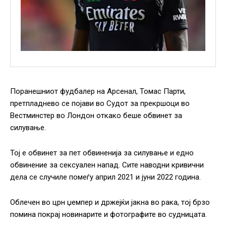
Поранешниот фудбалер на Арсенал, Томас Парти,
претпладнево се појави во Судот за прекршоци во
Вестминстер во Лондон откако беше обвинет за
силување.
Тој е обвинет за пет обвиненија за силување и едно
обвинение за сексуален напад. Сите наводни кривични
дела се случиле помеѓу април 2021 и јуни 2022 година.
Облечен во црн џемпер и држејќи јакна во рака, тој брзо
помина покрај новинарите и фотографите во судницата.