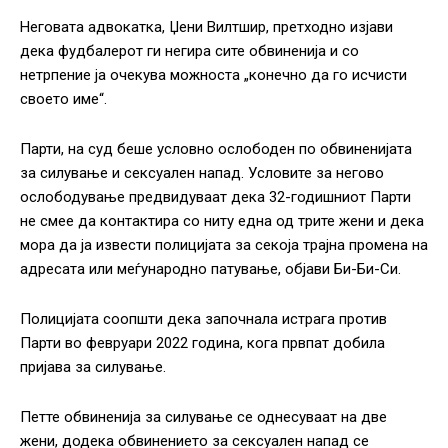
Неговата адвокатка, Џени Вилтшир, претходно изјави
дека фудбалерот ги негира сите обвиненија и со
нетрпение ја очекува можноста „конечно да го исчисти
своето име“.
Парти, на суд беше условно ослободен по обвиненијата
за силување и сексуален напад. Условите за негово
ослободување предвидуваат дека 32-годишниот Парти
не смее да контактира со ниту една од трите жени и дека
мора да ја извести полицијата за секоја трајна промена на
адресата или меѓународно патување, објави Би-Би-Си.
Полицијата соопшти дека започнала истрага против
Парти во февруари 2022 година, кога првпат добила
пријава за силување.
Петте обвиненија за силување се однесуваат на две
жени, додека обвинението за сексуален напад се