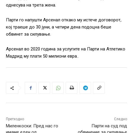
однесува на трета жена.
Парти го напушти Арсенал откако му истече договорот,
кој траеше до 30 јуни, а четири дена подоцна беше
обвинет за силување.
Арсенал во 2020 година за услугите на Парти на Атлетико
Мадрид му плати 50 милиони евра..
Претходно
Следно
Миленкоски: Пред нас го
Парти на суд под
имаме еден од
обвинение за силување