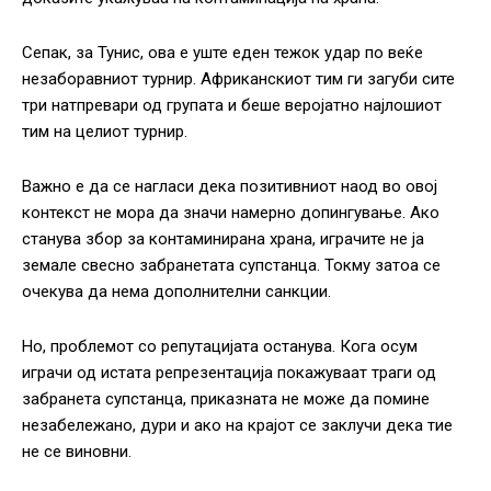
Сепак, за Тунис, ова е уште еден тежок удар по веќе
незаборавниот турнир. Африканскиот тим ги загуби сите
три натпревари од групата и беше веројатно најлошиот
тим на целиот турнир.
Важно е да се нагласи дека позитивниот наод во овој
контекст не мора да значи намерно допингување. Ако
станува збор за контаминирана храна, играчите не ја
земале свесно забранетата супстанца. Токму затоа се
очекува да нема дополнителни санкции.
Но, проблемот со репутацијата останува. Кога осум
играчи од истата репрезентација покажуваат траги од
забранета супстанца, приказната не може да помине
незабележано, дури и ако на крајот се заклучи дека тие
не се виновни.