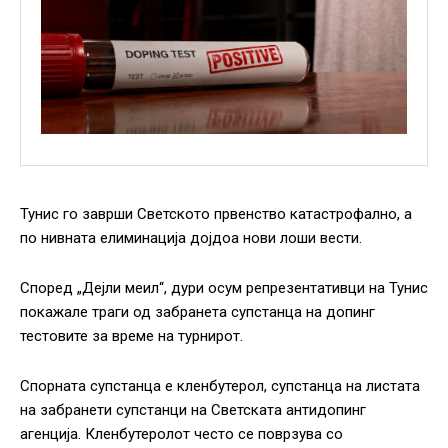
Тунис го заврши Светското првенство катастрофално, а
по нивната елиминација дојдоа нови лоши вести.
Според „Дејли меил“, дури осум репрезентативци на Тунис
покажале траги од забранета супстанца на допинг
тестовите за време на турнирот.
Спорната супстанца е кленбутерол, супстанца на листата
на забранети супстанци на Светската антидопинг
агенција. Кленбутеролот често се поврзува со