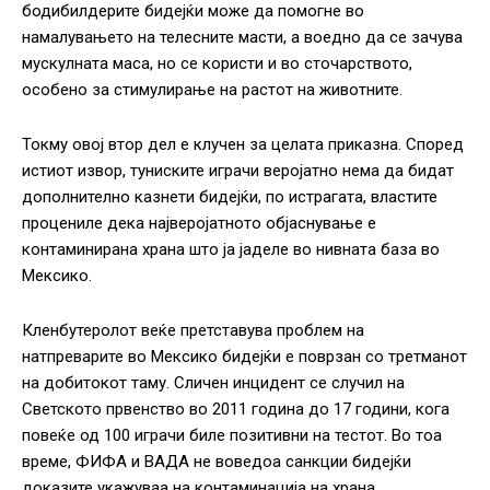
бодибилдерите бидејќи може да помогне во
намалувањето на телесните масти, а воедно да се зачува
мускулната маса, но се користи и во сточарството,
особено за стимулирање на растот на животните.
Токму овој втор дел е клучен за целата приказна. Според
истиот извор, туниските играчи веројатно нема да бидат
дополнително казнети бидејќи, по истрагата, властите
процениле дека најверојатното објаснување е
контаминирана храна што ја јаделе во нивната база во
Мексико.
Кленбутеролот веќе претставува проблем на
натпреварите во Мексико бидејќи е поврзан со третманот
на добитокот таму. Сличен инцидент се случил на
Светското првенство во 2011 година до 17 години, кога
повеќе од 100 играчи биле позитивни на тестот. Во тоа
време, ФИФА и ВАДА не воведоа санкции бидејќи
доказите укажуваа на контаминација на храна.