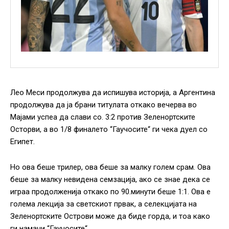
Лео Меси продолжува да испишува историја, а Аргентина
продолжува да ја брани титулата откако вечерва во
Мајами успеа да слави со. 3:2 против Зеленортските
Осторви, а во 1/8 финалето “Гаучосите“ ги чека дуел со
Египет.
Но ова беше трилер, ова беше за малку голем срам. Ова
беше за малку невидена семзација, ако се знае дека се
играа продолженија откако по 90.минути беше 1:1. Ова е
голема лекција за светскиот првак, а селекцијата на
Зеленортските Острови може да биде горда, и тоа како
ги намачи “Гаучосите“.