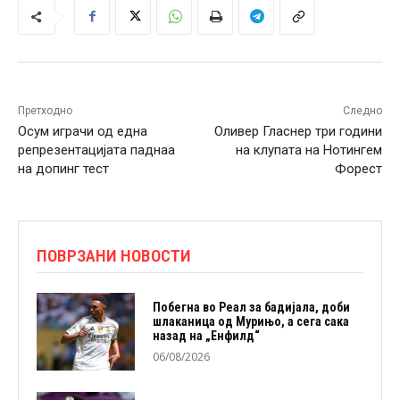
Претходно
Следно
Осум играчи од една
Оливер Гласнер три години
репрезентацијата паднаа
на клупата на Нотингем
на допинг тест
Форест
ПОВРЗАНИ НОВОСТИ
Побегна во Реал за бадијала, доби
шлаканица од Мурињо, а сега сака
назад на „Енфилд“
06/08/2026