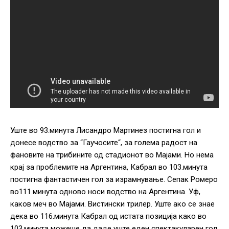
Уште во 93.минута Лисандро Мартинез постигна гол и
донесе водство за “Гаучосите“, за голема радост на
фановите на трибините од стадионот во Мајами. Но нема
крај за проблемите на Аргентина, Кабрал во 103.минута
постигна фантастичен гол за израмнување. Сепак Ромеро
во111.минута одново носи водство на Аргентина. Уф,
каков меч во Мајами. Вистински трилер. Уште ако се знае
дека во 116.минута Кабрал од истата позиција како во
103.минута можеше да даде уште еден спектакуларен гол