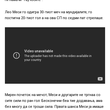
Лео Меси го одигра 30-тиот меч на мундијалите, го
постигна 20-тиот гол а на ова СП по седми пат стрелаше.
Мирен почеток на мечот, Меси и другарите не тргнаа со
сите сили по ран гол. Бесконечни беа тие додавања, ама
без многу да се троши сила. Првата шанса Меси ја имаше