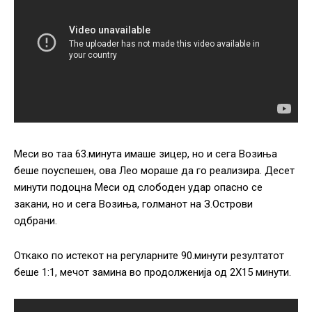
Меси во таа 63.минута имаше зицер, но и сега Возиња
беше поуспешен, ова Лео мораше да го реализира. Десет
минути подоцна Меси од слободен удар опасно се
закани, но и сега Возиња, голманот на З.Острови
одбрани.
Откако по истекот на регуларните 90.минути резултатот
беше 1:1, мечот замина во продолженија од 2Х15 минути.