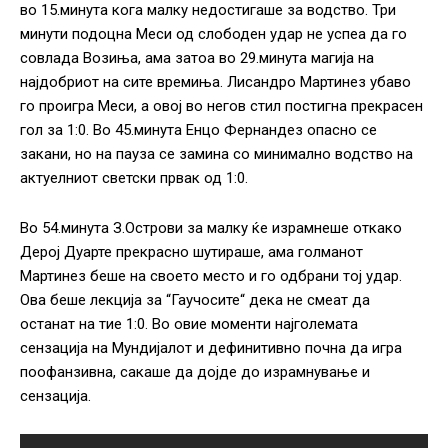
во 15.минута кога малку недостигаше за водство. Три
минути подоцна Меси од слободен удар не успеа да го
совлада Возиња, ама затоа во 29.минута магија на
најдобриот на сите времиња. Лисандро Мартинез убаво
го проигра Меси, а овој во негов стил постигна прекрасен
гол за 1:0. Во 45.минута Енцо Фернандез опасно се
закани, но на пауза се замина со минимално водство на
актуелниот светски првак од 1:0.
Во 54.минута З.Острови за малку ќе израмнеше откако
Дерој Дуарте прекрасно шутираше, ама голманот
Мартинез беше на своето место и го одбрани тој удар.
Ова беше лекција за “Гаучосите“ дека не смеат да
останат на тие 1:0. Во овие моменти најголемата
сензација на Мундијалот и дефинитивно почна да игра
поофанзивна, сакаше да дојде до израмнување и
сензација.