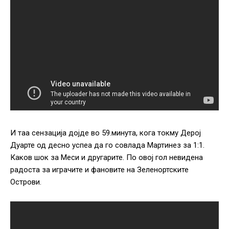
И таа сензација дојде во 59.минута, кога токму Дерој
Дуарте од десно успеа да го совлада Мартинез за 1:1.
Каков шок за Меси и другарите. По овој гол невидена
радоста за играчите и фановите на Зеленортските
Острови.