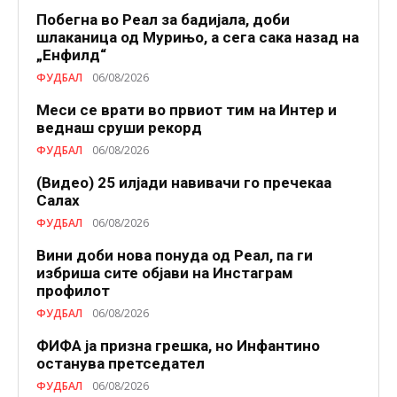
Побегна во Реал за бадијала, доби
шлаканица од Мурињо, а сега сака назад на
„Енфилд“
ФУДБАЛ
06/08/2026
Меси се врати во првиот тим на Интер и
веднаш сруши рекорд
ФУДБАЛ
06/08/2026
(Видео) 25 илјади навивачи го пречекаа
Салах
ФУДБАЛ
06/08/2026
Вини доби нова понуда од Реал, па ги
избриша сите објави на Инстаграм
профилот
ФУДБАЛ
06/08/2026
ФИФА ја призна грешка, но Инфантино
останува претседател
ФУДБАЛ
06/08/2026