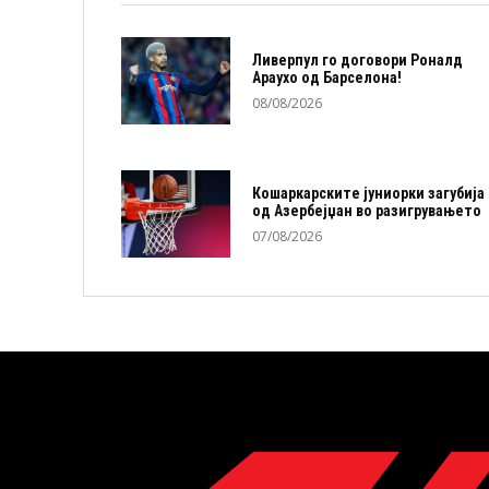
Ливерпул го договори Роналд
Араухо од Барселона!
08/08/2026
Кошаркарските јуниорки загубија
од Азербејџан во разигрувањето
07/08/2026