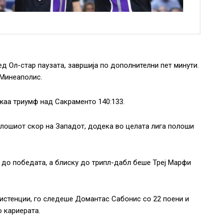
ед Ол-стар паузата, завршија по дополнителни пет минути.
 Минеаполис.
аа триумф над Сакраменто 140:133.
ајлошиот скор на Западот, додека во целата лига полоши
 до победата, а блиску до трипл-дабл беше Треј Марфи
систенции, го следеше Домантас Сабонис со 22 поени и
о кариерата.