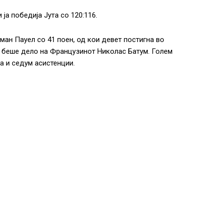
ја победија Јута со 120:116.
ман Пауел со 41 поен, од кои девет постигна во
) беше дело на Французинот Николас Батум. Голем
а и седум асистенции.