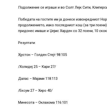
Подолжение се играше и во Солт Лејк Сити, Клиперси 
Победата на гостите им ја донесе извонредниот Нор
продолжението, иако последниот кош (за три поени
придонес имаше и Џејмс Харден со 32 поени, 10 скок
Резултати:
Хјустон – Голден Стејт 98:105
/Холидеј 25 – Кари 27/
Далас – Мајами 118:113
/Eксум 27 – Хиро 40/
Минесота – Оклахома 116:101