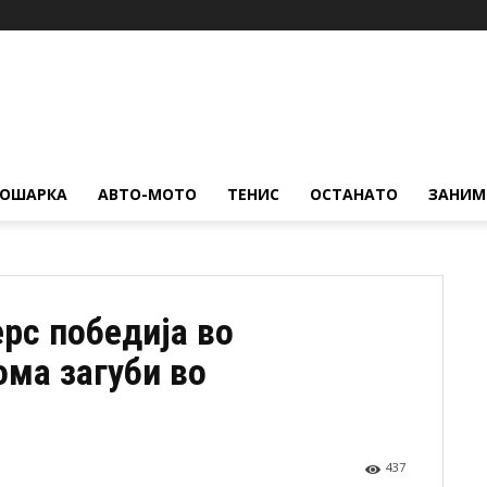
КОШАРКА
АВТО-МОТО
ТЕНИС
ОСТАНАТО
ЗАНИМ
рс победија во
ма загуби во
437