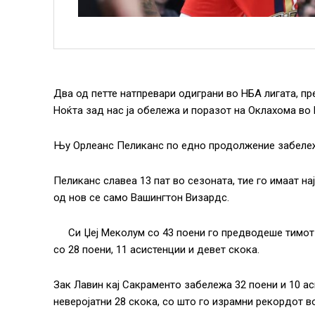
Два од петте натпревари одиграни во НБА лигата, пр
Ноќта зад нас ја обележа и поразот на Оклахома во
Њу Орлеанс Пеликанс по едно продолжение забележ
Пеликанс славеа 13 пат во сезоната, тие го имаат н
од нов се само Вашингтон Визардс.
Си Џеј Меколум со 43 поени го предводеше тимот
со 28 поени, 11 асистенции и девет скока.
Зак Лавин кај Сакраменто забележа 32 поени и 10 а
неверојатни 28 скока, со што го израмни рекордот в