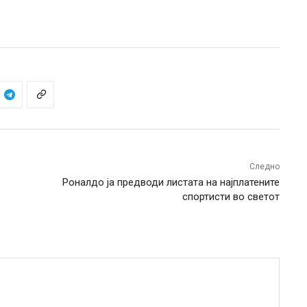
Следно
Роналдо ја предводи листата на најплатените
спортисти во светот